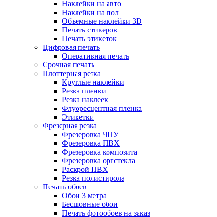
Наклейки на авто
Наклейки на пол
Объемные наклейки 3D
Печать стикеров
Печать этикеток
Цифровая печать
Оперативная печать
Срочная печать
Плоттерная резка
Круглые наклейки
Резка пленки
Резка наклеек
Флуоресцентная пленка
Этикетки
Фрезерная резка
Фрезеровка ЧПУ
Фрезеровка ПВХ
Фрезеровка композита
Фрезеровка оргстекла
Раскрой ПВХ
Резка полистирола
Печать обоев
Обои 3 метра
Бесшовные обои
Печать фотообоев на заказ