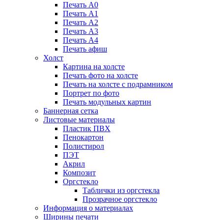
Печать А0
Печать А1
Печать А2
Печать А3
Печать А4
Печать афиш
Холст
Картина на холсте
Печать фото на холсте
Печать на холсте с подрамником
Портрет по фото
Печать модульных картин
Баннерная сетка
Листовые материалы
Пластик ПВХ
Пенокартон
Полистирол
ПЭТ
Акрил
Композит
Оргстекло
Таблички из оргстекла
Прозрачное оргстекло
Информация о материалах
Ширины печати