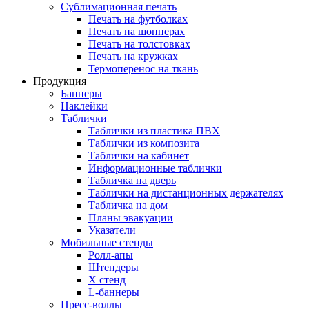
Сублимационная печать
Печать на футболках
Печать на шопперах
Печать на толстовках
Печать на кружках
Термоперенос на ткань
Продукция
Баннеры
Наклейки
Таблички
Таблички из пластика ПВХ
Таблички из композита
Таблички на кабинет
Информационные таблички
Табличка на дверь
Таблички на дистанционных держателях
Табличка на дом
Планы эвакуации
Указатели
Мобильные стенды
Ролл-апы
Штендеры
Х стенд
L-баннеры
Пресс-воллы