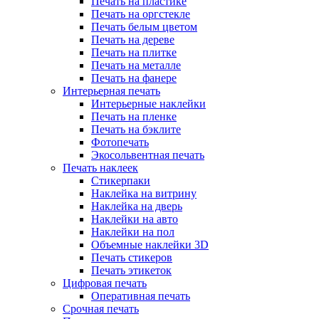
Печать на пластике
Печать на оргстекле
Печать белым цветом
Печать на дереве
Печать на плитке
Печать на металле
Печать на фанере
Интерьерная печать
Интерьерные наклейки
Печать на пленке
Печать на бэклите
Фотопечать
Экосольвентная печать
Печать наклеек
Стикерпаки
Наклейка на витрину
Наклейка на дверь
Наклейки на авто
Наклейки на пол
Объемные наклейки 3D
Печать стикеров
Печать этикеток
Цифровая печать
Оперативная печать
Срочная печать