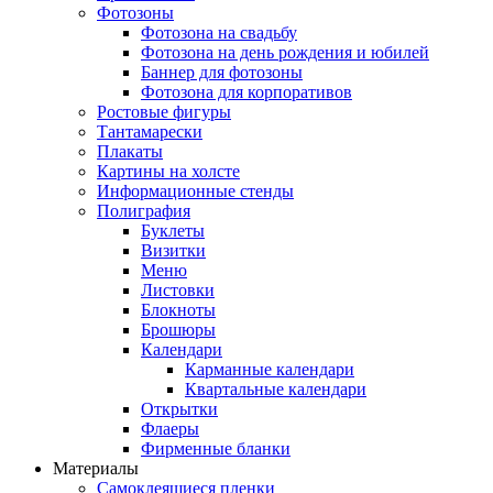
Фотозоны
Фотозона на свадьбу
Фотозона на день рождения и юбилей
Баннер для фотозоны
Фотозона для корпоративов
Ростовые фигуры
Тантамарески
Плакаты
Картины на холсте
Информационные стенды
Полиграфия
Буклеты
Визитки
Меню
Листовки
Блокноты
Брошюры
Календари
Карманные календари
Квартальные календари
Открытки
Флаеры
Фирменные бланки
Материалы
Самоклеящиеся пленки