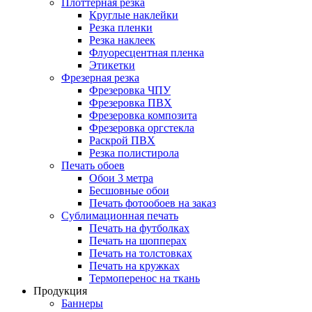
Плоттерная резка
Круглые наклейки
Резка пленки
Резка наклеек
Флуоресцентная пленка
Этикетки
Фрезерная резка
Фрезеровка ЧПУ
Фрезеровка ПВХ
Фрезеровка композита
Фрезеровка оргстекла
Раскрой ПВХ
Резка полистирола
Печать обоев
Обои 3 метра
Бесшовные обои
Печать фотообоев на заказ
Сублимационная печать
Печать на футболках
Печать на шопперах
Печать на толстовках
Печать на кружках
Термоперенос на ткань
Продукция
Баннеры