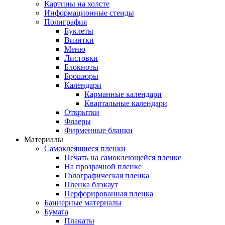
Картины на холсте
Информационные стенды
Полиграфия
Буклеты
Визитки
Меню
Листовки
Блокноты
Брошюры
Календари
Карманные календари
Квартальные календари
Открытки
Флаеры
Фирменные бланки
Материалы
Самоклеящиеся пленки
Печать на самоклеющейся пленке
На прозрачной пленке
Голографическая пленка
Пленка блэкаут
Перфорированная пленка
Баннерные материалы
Бумага
Плакаты