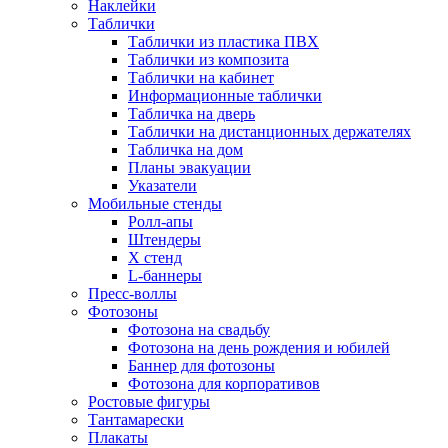
Наклейки
Таблички
Таблички из пластика ПВХ
Таблички из композита
Таблички на кабинет
Информационные таблички
Табличка на дверь
Таблички на дистанционных держателях
Табличка на дом
Планы эвакуации
Указатели
Мобильные стенды
Ролл-апы
Штендеры
Х стенд
L-баннеры
Пресс-воллы
Фотозоны
Фотозона на свадьбу
Фотозона на день рождения и юбилей
Баннер для фотозоны
Фотозона для корпоративов
Ростовые фигуры
Тантамарески
Плакаты