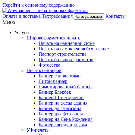
Перейти к основному содержанию
Оплата и доставка
Техтребования
Контакты
Статус заказа
Меню
Услуги
Широкоформатная печать
Печать на баннерной сетке
Печать на самоклеющейся пленке
Паспорт строительства
Печать больших форматов
Фотосетка
Печать баннеров
Баннер с люверсами
Литой баннер
Ламинированный баннер
Баннер Блэкбек
Баннер Г1 негорючий
Баннер на фасад здания
Баннер для магазина
Баннер для фотозоны
Баннер на День Рождения
Баннер аренда продажа
УФ-печать