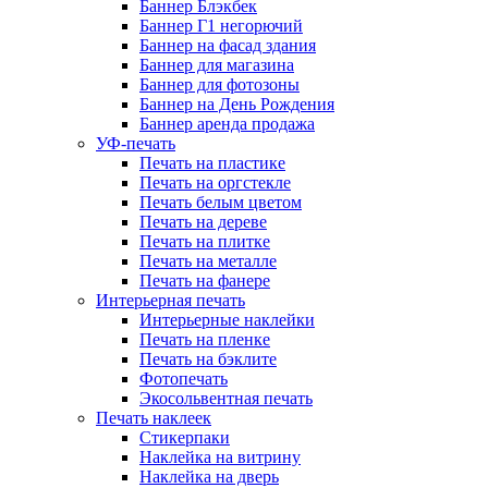
Баннер Блэкбек
Баннер Г1 негорючий
Баннер на фасад здания
Баннер для магазина
Баннер для фотозоны
Баннер на День Рождения
Баннер аренда продажа
УФ-печать
Печать на пластике
Печать на оргстекле
Печать белым цветом
Печать на дереве
Печать на плитке
Печать на металле
Печать на фанере
Интерьерная печать
Интерьерные наклейки
Печать на пленке
Печать на бэклите
Фотопечать
Экосольвентная печать
Печать наклеек
Стикерпаки
Наклейка на витрину
Наклейка на дверь