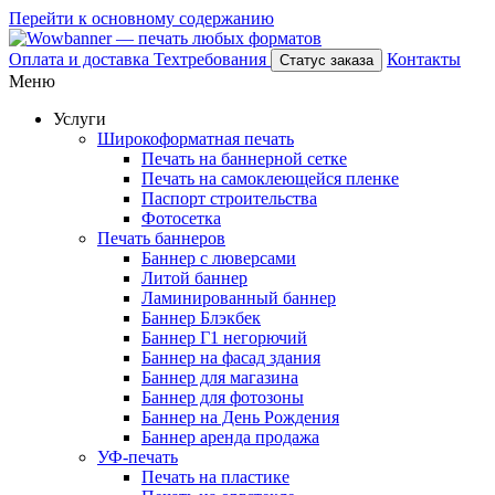
Перейти к основному содержанию
Оплата и доставка
Техтребования
Контакты
Статус заказа
Меню
Услуги
Широкоформатная печать
Печать на баннерной сетке
Печать на самоклеющейся пленке
Паспорт строительства
Фотосетка
Печать баннеров
Баннер с люверсами
Литой баннер
Ламинированный баннер
Баннер Блэкбек
Баннер Г1 негорючий
Баннер на фасад здания
Баннер для магазина
Баннер для фотозоны
Баннер на День Рождения
Баннер аренда продажа
УФ-печать
Печать на пластике