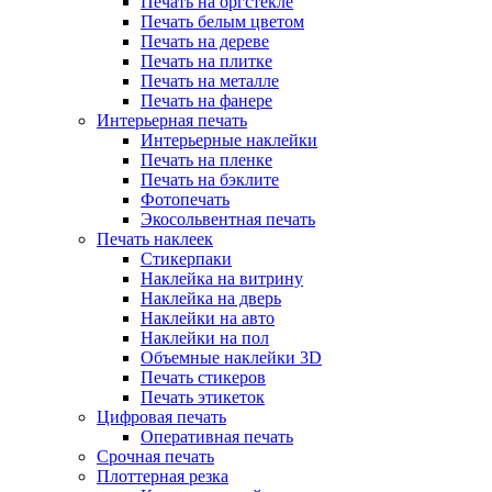
Печать на оргстекле
Печать белым цветом
Печать на дереве
Печать на плитке
Печать на металле
Печать на фанере
Интерьерная печать
Интерьерные наклейки
Печать на пленке
Печать на бэклите
Фотопечать
Экосольвентная печать
Печать наклеек
Стикерпаки
Наклейка на витрину
Наклейка на дверь
Наклейки на авто
Наклейки на пол
Объемные наклейки 3D
Печать стикеров
Печать этикеток
Цифровая печать
Оперативная печать
Срочная печать
Плоттерная резка