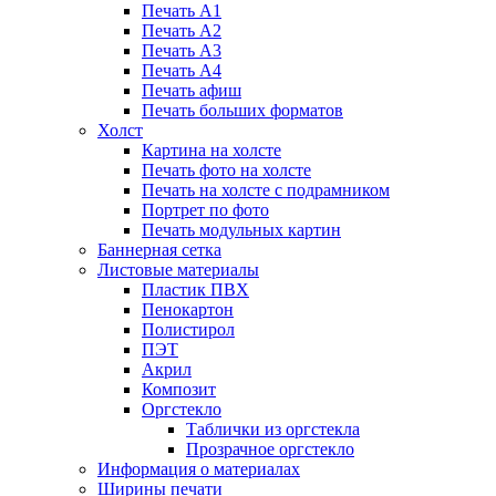
Печать А1
Печать А2
Печать А3
Печать А4
Печать афиш
Печать больших форматов
Холст
Картина на холсте
Печать фото на холсте
Печать на холсте с подрамником
Портрет по фото
Печать модульных картин
Баннерная сетка
Листовые материалы
Пластик ПВХ
Пенокартон
Полистирол
ПЭТ
Акрил
Композит
Оргстекло
Таблички из оргстекла
Прозрачное оргстекло
Информация о материалах
Ширины печати