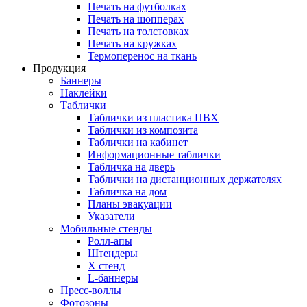
Печать на футболках
Печать на шопперах
Печать на толстовках
Печать на кружках
Термоперенос на ткань
Продукция
Баннеры
Наклейки
Таблички
Таблички из пластика ПВХ
Таблички из композита
Таблички на кабинет
Информационные таблички
Табличка на дверь
Таблички на дистанционных держателях
Табличка на дом
Планы эвакуации
Указатели
Мобильные стенды
Ролл-апы
Штендеры
Х стенд
L-баннеры
Пресс-воллы
Фотозоны