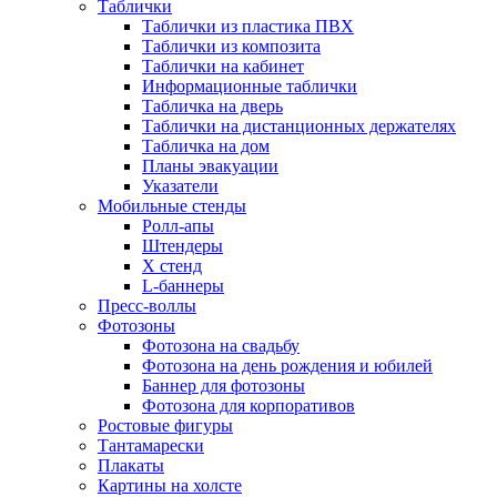
Таблички
Таблички из пластика ПВХ
Таблички из композита
Таблички на кабинет
Информационные таблички
Табличка на дверь
Таблички на дистанционных держателях
Табличка на дом
Планы эвакуации
Указатели
Мобильные стенды
Ролл-апы
Штендеры
Х стенд
L-баннеры
Пресс-воллы
Фотозоны
Фотозона на свадьбу
Фотозона на день рождения и юбилей
Баннер для фотозоны
Фотозона для корпоративов
Ростовые фигуры
Тантамарески
Плакаты
Картины на холсте