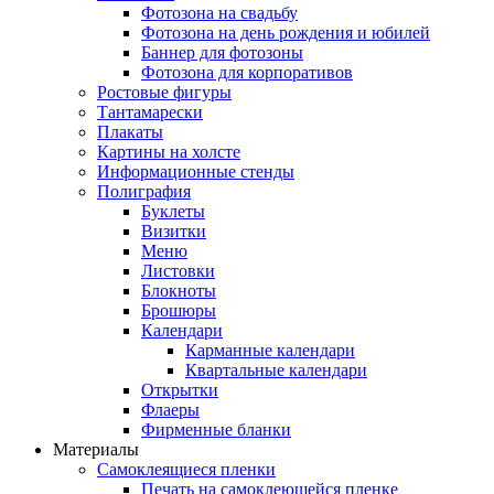
Фотозона на свадьбу
Фотозона на день рождения и юбилей
Баннер для фотозоны
Фотозона для корпоративов
Ростовые фигуры
Тантамарески
Плакаты
Картины на холсте
Информационные стенды
Полиграфия
Буклеты
Визитки
Меню
Листовки
Блокноты
Брошюры
Календари
Карманные календари
Квартальные календари
Открытки
Флаеры
Фирменные бланки
Материалы
Самоклеящиеся пленки
Печать на самоклеющейся пленке