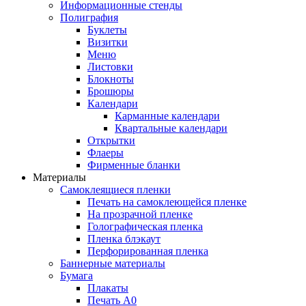
Информационные стенды
Полиграфия
Буклеты
Визитки
Меню
Листовки
Блокноты
Брошюры
Календари
Карманные календари
Квартальные календари
Открытки
Флаеры
Фирменные бланки
Материалы
Самоклеящиеся пленки
Печать на самоклеющейся пленке
На прозрачной пленке
Голографическая пленка
Пленка блэкаут
Перфорированная пленка
Баннерные материалы
Бумага
Плакаты
Печать А0