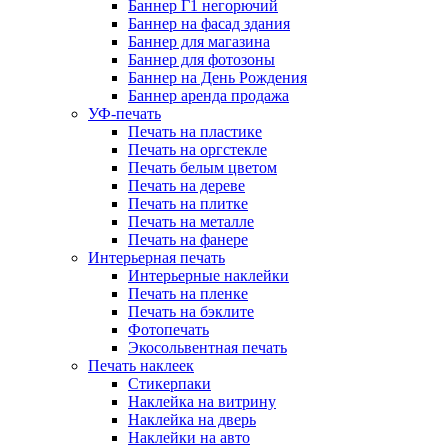
Баннер Г1 негорючий
Баннер на фасад здания
Баннер для магазина
Баннер для фотозоны
Баннер на День Рождения
Баннер аренда продажа
УФ-печать
Печать на пластике
Печать на оргстекле
Печать белым цветом
Печать на дереве
Печать на плитке
Печать на металле
Печать на фанере
Интерьерная печать
Интерьерные наклейки
Печать на пленке
Печать на бэклите
Фотопечать
Экосольвентная печать
Печать наклеек
Стикерпаки
Наклейка на витрину
Наклейка на дверь
Наклейки на авто