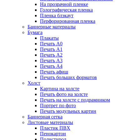
На прозрачной пленке
Голографическая пленка
Пленка блэкаут
Перфорированная пленка
Баннерные материалы
Бумага
Плакаты
Печать А0
Печать А1
Печать А2
Печать А3
Печать А4
Печать афиш
Печать больших форматов
Холст
Картина на холсте
Печать фото на холсте
Печать на холсте с подрамником
Портрет по фото
Печать модульных картин
Баннерная сетка
Листовые материалы
Пластик ПВХ
Пенокартон
Полистирол