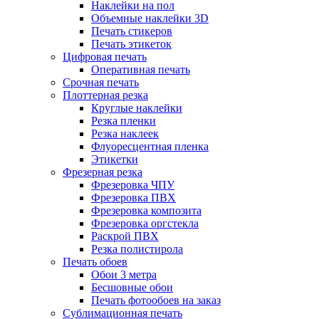
Наклейки на пол
Объемные наклейки 3D
Печать стикеров
Печать этикеток
Цифровая печать
Оперативная печать
Срочная печать
Плоттерная резка
Круглые наклейки
Резка пленки
Резка наклеек
Флуоресцентная пленка
Этикетки
Фрезерная резка
Фрезеровка ЧПУ
Фрезеровка ПВХ
Фрезеровка композита
Фрезеровка оргстекла
Раскрой ПВХ
Резка полистирола
Печать обоев
Обои 3 метра
Бесшовные обои
Печать фотообоев на заказ
Сублимационная печать