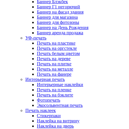
Баннер Блэкбек
Баннер Г1 негорючий
Баннер на фасад здания
Баннер для магазина
Баннер для фотозоны
Баннер на День Рождения
Баннер аренда продажа
УФ-печать
Печать на пластике
Печать на оргстекле
Печать белым цветом
Печать на дереве
Печать на плитке
Печать на металле
Печать на фанере
Интерьерная печать
Интерьерные наклейки
Печать на пленке
Печать на бэклите
Фотопечать
Экосольвентная печать
Печать наклеек
Стикерпаки
Наклейка на витрину
Наклейка на дверь