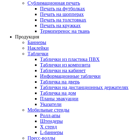
Сублимационная печать
Печать на футболках
Печать на шопперах
Печать на толстовках
Печать на кружках
Термоперенос на ткань
Продукция
Баннеры
Наклейки
Таблички
Таблички из пластика ПВХ
Таблички из композита
Таблички на кабинет
Информационные таблички
Табличка на дверь
Таблички на дистанционных держателях
Табличка на дом
Планы эвакуации
Указатели
Мобильные стенды
Ролл-апы
Штендеры
Х стенд
L-баннеры
Пресс-воллы