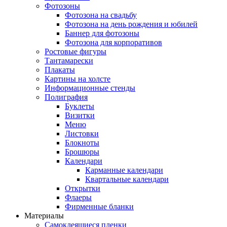
Фотозоны
Фотозона на свадьбу
Фотозона на день рождения и юбилей
Баннер для фотозоны
Фотозона для корпоративов
Ростовые фигуры
Тантамарески
Плакаты
Картины на холсте
Информационные стенды
Полиграфия
Буклеты
Визитки
Меню
Листовки
Блокноты
Брошюры
Календари
Карманные календари
Квартальные календари
Открытки
Флаеры
Фирменные бланки
Материалы
Самоклеящиеся пленки