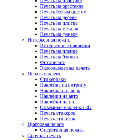
Печать на пластике
Печать на оргстекле
Печать белым цветом
Печать на дереве
Печать на плитке
Печать на металле
Печать на фанере
Интерьерная печать
Интерьерные наклейки
Печать на пленке
Печать на бэклите
Фотопечать
Экосольвентная печать
Печать наклеек
Стикерпаки
Наклейка на витрину
Наклейка на дверь
Наклейки на авто
Наклейки на пол
Объемные наклейки 3D
Печать стикеров
Печать этикеток
Цифровая печать
Оперативная печать
Срочная печать