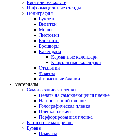
Картины на холсте
Информационные стенды
Полиграфия
Буклеты
Визитки
Меню
Листовки
Блокноты
Брошюры
Календари
Карманные календари
Квартальные календари
Открытки
Флаеры
Фирменные бланки
Материалы
Самоклеящиеся пленки
Печать на самоклеющейся пленке
На прозрачной пленке
Голографическая пленка
Пленка блэкаут
Перфорированная пленка
Баннерные материалы
Бумага
Плакаты