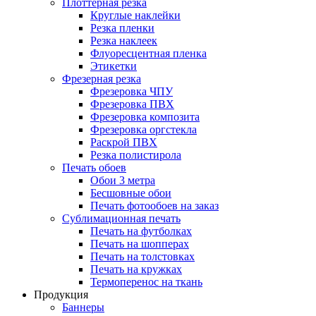
Плоттерная резка
Круглые наклейки
Резка пленки
Резка наклеек
Флуоресцентная пленка
Этикетки
Фрезерная резка
Фрезеровка ЧПУ
Фрезеровка ПВХ
Фрезеровка композита
Фрезеровка оргстекла
Раскрой ПВХ
Резка полистирола
Печать обоев
Обои 3 метра
Бесшовные обои
Печать фотообоев на заказ
Сублимационная печать
Печать на футболках
Печать на шопперах
Печать на толстовках
Печать на кружках
Термоперенос на ткань
Продукция
Баннеры