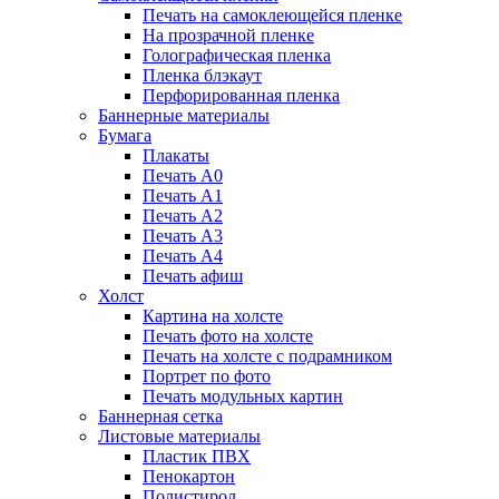
Печать на самоклеющейся пленке
На прозрачной пленке
Голографическая пленка
Пленка блэкаут
Перфорированная пленка
Баннерные материалы
Бумага
Плакаты
Печать А0
Печать А1
Печать А2
Печать А3
Печать А4
Печать афиш
Холст
Картина на холсте
Печать фото на холсте
Печать на холсте с подрамником
Портрет по фото
Печать модульных картин
Баннерная сетка
Листовые материалы
Пластик ПВХ
Пенокартон
Полистирол