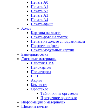
Печать А0
Печать А1
Печать А2
Печать А3
Печать А4
Печать афиш
Холст
Картина на холсте
Печать фото на холсте
Печать на холсте с подрамником
Портрет по фото
Печать модульных картин
Баннерная сетка
Листовые материалы
Пластик ПВХ
Пенокартон
Полистирол
ПЭТ
Акрил
Композит
Оргстекло
Таблички из оргстекла
Прозрачное оргстекло
Информация о материалах
Ширины печати