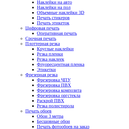
Наклейки на авто
Наклейки на пол
Объемные наклейки 3D
Печать стикеров
Печать этикеток
Цифровая печать
Оперативная печать
Срочная печать
Плоттерная резка
Круглые наклейки
Резка пленки
Резка наклеек
Флуоресцентная пленка
Этикетки
Фрезерная резка
Фрезеровка ЧПУ
Фрезеровка ПВХ
Фрезеровка композита
Фрезеровка оргстекла
Раскрой ПВХ
Резка полистирола
Печать обоев
Обои 3 метра
Бесшовные обои
Печать фотообоев на заказ