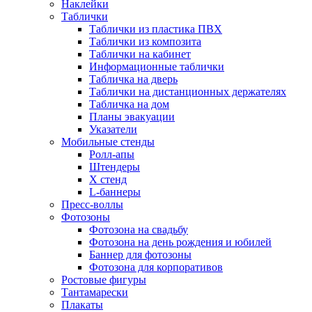
Наклейки
Таблички
Таблички из пластика ПВХ
Таблички из композита
Таблички на кабинет
Информационные таблички
Табличка на дверь
Таблички на дистанционных держателях
Табличка на дом
Планы эвакуации
Указатели
Мобильные стенды
Ролл-апы
Штендеры
Х стенд
L-баннеры
Пресс-воллы
Фотозоны
Фотозона на свадьбу
Фотозона на день рождения и юбилей
Баннер для фотозоны
Фотозона для корпоративов
Ростовые фигуры
Тантамарески
Плакаты