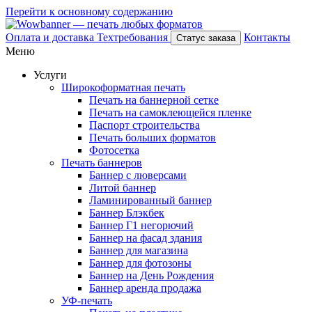
Перейти к основному содержанию
Оплата и доставка
Техтребования
Контакты
Статус заказа
Меню
Услуги
Широкоформатная печать
Печать на баннерной сетке
Печать на самоклеющейся пленке
Паспорт строительства
Печать больших форматов
Фотосетка
Печать баннеров
Баннер с люверсами
Литой баннер
Ламинированный баннер
Баннер Блэкбек
Баннер Г1 негорючий
Баннер на фасад здания
Баннер для магазина
Баннер для фотозоны
Баннер на День Рождения
Баннер аренда продажа
УФ-печать