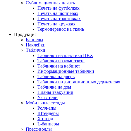
Сублимационная печать
Печать на футболках
Печать на шопперах
Печать на толстовках
Печать на кружках
Термоперенос на ткань
Продукция
Баннеры
Наклейки
Таблички
Таблички из пластика ПВХ
Таблички из композита
Таблички на кабинет
Информационные таблички
Табличка на дверь
Таблички на дистанционных держателях
Табличка на дом
Планы эвакуации
Указатели
Мобильные стенды
Ролл-апы
Штендеры
Х стенд
L-баннеры
Пресс-воллы