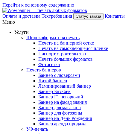
Перейти к основному содержанию
Оплата и доставка
Техтребования
Контакты
Статус заказа
Меню
Услуги
Широкоформатная печать
Печать на баннерной сетке
Печать на самоклеющейся пленке
Паспорт строительства
Печать больших форматов
Фотосетка
Печать баннеров
Баннер с люверсами
Литой баннер
Ламинированный баннер
Баннер Блэкбек
Баннер Г1 негорючий
Баннер на фасад здания
Баннер для магазина
Баннер для фотозоны
Баннер на День Рождения
Баннер аренда продажа
УФ-печать