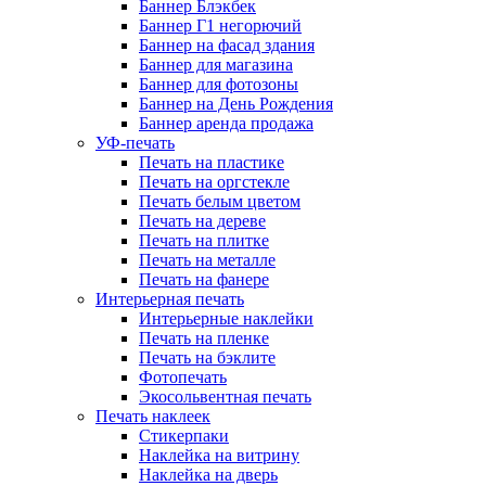
Баннер Блэкбек
Баннер Г1 негорючий
Баннер на фасад здания
Баннер для магазина
Баннер для фотозоны
Баннер на День Рождения
Баннер аренда продажа
УФ-печать
Печать на пластике
Печать на оргстекле
Печать белым цветом
Печать на дереве
Печать на плитке
Печать на металле
Печать на фанере
Интерьерная печать
Интерьерные наклейки
Печать на пленке
Печать на бэклите
Фотопечать
Экосольвентная печать
Печать наклеек
Стикерпаки
Наклейка на витрину
Наклейка на дверь