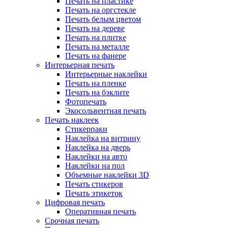
Печать на пластике
Печать на оргстекле
Печать белым цветом
Печать на дереве
Печать на плитке
Печать на металле
Печать на фанере
Интерьерная печать
Интерьерные наклейки
Печать на пленке
Печать на бэклите
Фотопечать
Экосольвентная печать
Печать наклеек
Стикерпаки
Наклейка на витрину
Наклейка на дверь
Наклейки на авто
Наклейки на пол
Объемные наклейки 3D
Печать стикеров
Печать этикеток
Цифровая печать
Оперативная печать
Срочная печать