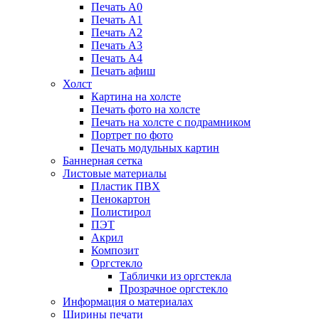
Печать А0
Печать А1
Печать А2
Печать А3
Печать А4
Печать афиш
Холст
Картина на холсте
Печать фото на холсте
Печать на холсте с подрамником
Портрет по фото
Печать модульных картин
Баннерная сетка
Листовые материалы
Пластик ПВХ
Пенокартон
Полистирол
ПЭТ
Акрил
Композит
Оргстекло
Таблички из оргстекла
Прозрачное оргстекло
Информация о материалах
Ширины печати