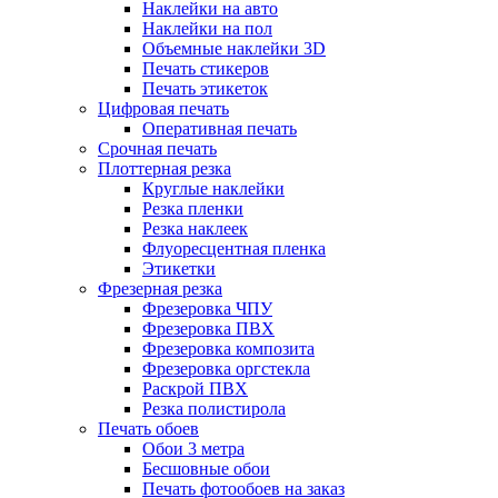
Наклейки на авто
Наклейки на пол
Объемные наклейки 3D
Печать стикеров
Печать этикеток
Цифровая печать
Оперативная печать
Срочная печать
Плоттерная резка
Круглые наклейки
Резка пленки
Резка наклеек
Флуоресцентная пленка
Этикетки
Фрезерная резка
Фрезеровка ЧПУ
Фрезеровка ПВХ
Фрезеровка композита
Фрезеровка оргстекла
Раскрой ПВХ
Резка полистирола
Печать обоев
Обои 3 метра
Бесшовные обои
Печать фотообоев на заказ