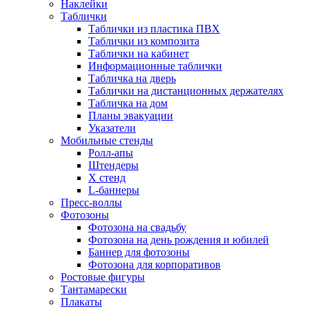
Наклейки
Таблички
Таблички из пластика ПВХ
Таблички из композита
Таблички на кабинет
Информационные таблички
Табличка на дверь
Таблички на дистанционных держателях
Табличка на дом
Планы эвакуации
Указатели
Мобильные стенды
Ролл-апы
Штендеры
Х стенд
L-баннеры
Пресс-воллы
Фотозоны
Фотозона на свадьбу
Фотозона на день рождения и юбилей
Баннер для фотозоны
Фотозона для корпоративов
Ростовые фигуры
Тантамарески
Плакаты