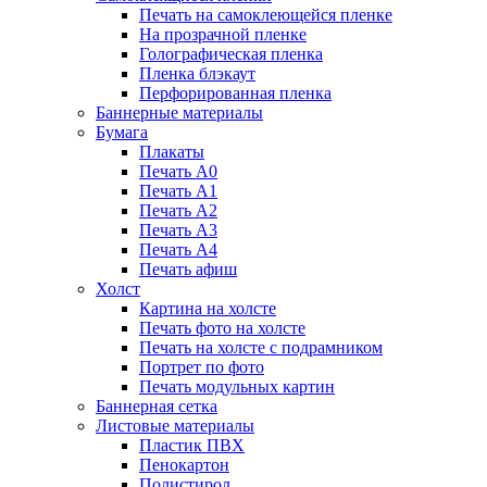
Печать на самоклеющейся пленке
На прозрачной пленке
Голографическая пленка
Пленка блэкаут
Перфорированная пленка
Баннерные материалы
Бумага
Плакаты
Печать А0
Печать А1
Печать А2
Печать А3
Печать А4
Печать афиш
Холст
Картина на холсте
Печать фото на холсте
Печать на холсте с подрамником
Портрет по фото
Печать модульных картин
Баннерная сетка
Листовые материалы
Пластик ПВХ
Пенокартон
Полистирол