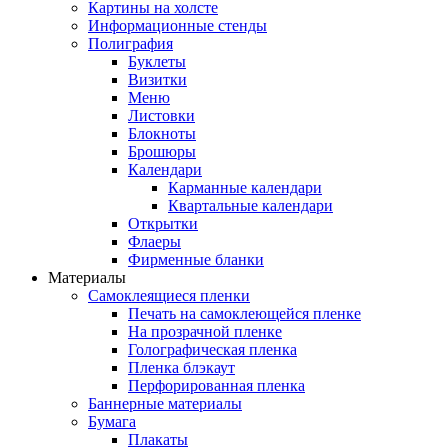
Картины на холсте
Информационные стенды
Полиграфия
Буклеты
Визитки
Меню
Листовки
Блокноты
Брошюры
Календари
Карманные календари
Квартальные календари
Открытки
Флаеры
Фирменные бланки
Материалы
Самоклеящиеся пленки
Печать на самоклеющейся пленке
На прозрачной пленке
Голографическая пленка
Пленка блэкаут
Перфорированная пленка
Баннерные материалы
Бумага
Плакаты