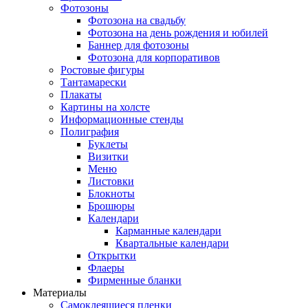
Фотозоны
Фотозона на свадьбу
Фотозона на день рождения и юбилей
Баннер для фотозоны
Фотозона для корпоративов
Ростовые фигуры
Тантамарески
Плакаты
Картины на холсте
Информационные стенды
Полиграфия
Буклеты
Визитки
Меню
Листовки
Блокноты
Брошюры
Календари
Карманные календари
Квартальные календари
Открытки
Флаеры
Фирменные бланки
Материалы
Самоклеящиеся пленки