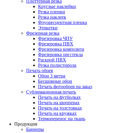
Плоттерная резка
Круглые наклейки
Резка пленки
Резка наклеек
Флуоресцентная пленка
Этикетки
Фрезерная резка
Фрезеровка ЧПУ
Фрезеровка ПВХ
Фрезеровка композита
Фрезеровка оргстекла
Раскрой ПВХ
Резка полистирола
Печать обоев
Обои 3 метра
Бесшовные обои
Печать фотообоев на заказ
Сублимационная печать
Печать на футболках
Печать на шопперах
Печать на толстовках
Печать на кружках
Термоперенос на ткань
Продукция
Баннеры