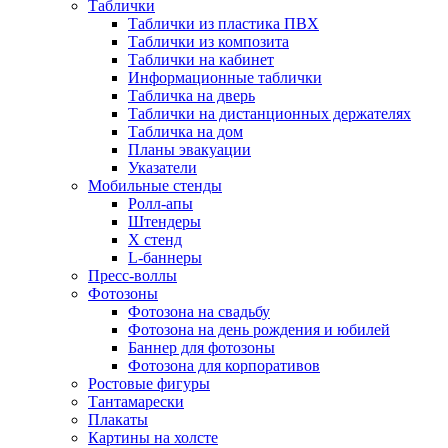
Таблички
Таблички из пластика ПВХ
Таблички из композита
Таблички на кабинет
Информационные таблички
Табличка на дверь
Таблички на дистанционных держателях
Табличка на дом
Планы эвакуации
Указатели
Мобильные стенды
Ролл-апы
Штендеры
Х стенд
L-баннеры
Пресс-воллы
Фотозоны
Фотозона на свадьбу
Фотозона на день рождения и юбилей
Баннер для фотозоны
Фотозона для корпоративов
Ростовые фигуры
Тантамарески
Плакаты
Картины на холсте