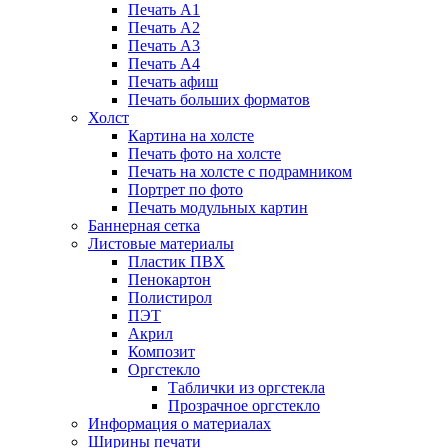
Печать А1
Печать А2
Печать А3
Печать А4
Печать афиш
Печать больших форматов
Холст
Картина на холсте
Печать фото на холсте
Печать на холсте с подрамником
Портрет по фото
Печать модульных картин
Баннерная сетка
Листовые материалы
Пластик ПВХ
Пенокартон
Полистирол
ПЭТ
Акрил
Композит
Оргстекло
Таблички из оргстекла
Прозрачное оргстекло
Информация о материалах
Ширины печати