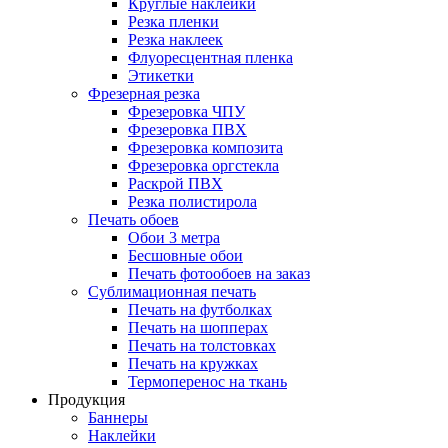
Круглые наклейки
Резка пленки
Резка наклеек
Флуоресцентная пленка
Этикетки
Фрезерная резка
Фрезеровка ЧПУ
Фрезеровка ПВХ
Фрезеровка композита
Фрезеровка оргстекла
Раскрой ПВХ
Резка полистирола
Печать обоев
Обои 3 метра
Бесшовные обои
Печать фотообоев на заказ
Сублимационная печать
Печать на футболках
Печать на шопперах
Печать на толстовках
Печать на кружках
Термоперенос на ткань
Продукция
Баннеры
Наклейки