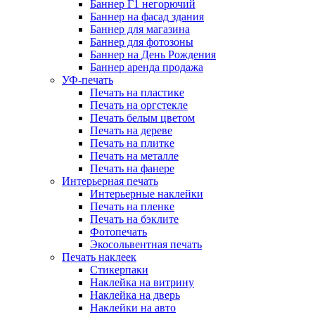
Баннер Г1 негорючий
Баннер на фасад здания
Баннер для магазина
Баннер для фотозоны
Баннер на День Рождения
Баннер аренда продажа
УФ-печать
Печать на пластике
Печать на оргстекле
Печать белым цветом
Печать на дереве
Печать на плитке
Печать на металле
Печать на фанере
Интерьерная печать
Интерьерные наклейки
Печать на пленке
Печать на бэклите
Фотопечать
Экосольвентная печать
Печать наклеек
Стикерпаки
Наклейка на витрину
Наклейка на дверь
Наклейки на авто