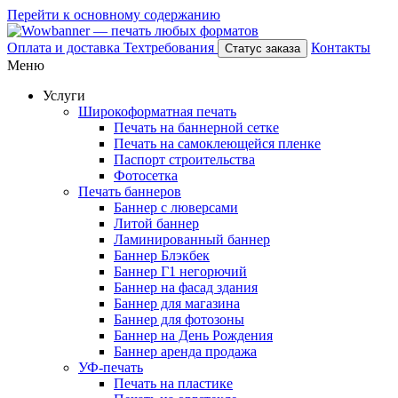
Перейти к основному содержанию
Оплата и доставка
Техтребования
Контакты
Статус заказа
Меню
Услуги
Широкоформатная печать
Печать на баннерной сетке
Печать на самоклеющейся пленке
Паспорт строительства
Фотосетка
Печать баннеров
Баннер с люверсами
Литой баннер
Ламинированный баннер
Баннер Блэкбек
Баннер Г1 негорючий
Баннер на фасад здания
Баннер для магазина
Баннер для фотозоны
Баннер на День Рождения
Баннер аренда продажа
УФ-печать
Печать на пластике