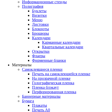
Информационные стенды
Полиграфия
Буклеты
Визитки
Меню
Листовки
Блокноты
Брошюры
Календари
Карманные календари
Квартальные календари
Открытки
Флаеры
Фирменные бланки
Материалы
Самоклеящиеся пленки
Печать на самоклеющейся пленке
На прозрачной пленке
Голографическая пленка
Пленка блэкаут
Перфорированная пленка
Баннерные материалы
Бумага
Плакаты
Печать А0