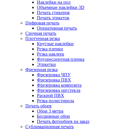
Наклейки на пол
Объемные наклейки 3D
Печать стикеров
Печать этикеток
Цифровая печать
Оперативная печать
Срочная печать
Плоттерная резка
Круглые наклейки
Резка пленки
Резка наклеек
Флуоресцентная пленка
Этикетки
Фрезерная резка
Фрезеровка ЧПУ
Фрезеровка ПВХ
Фрезеровка композита
Фрезеровка оргстекла
Раскрой ПВХ
Резка полистирола
Печать обоев
Обои 3 метра
Бесшовные обои
Печать фотообоев на заказ
Сублимационная печать