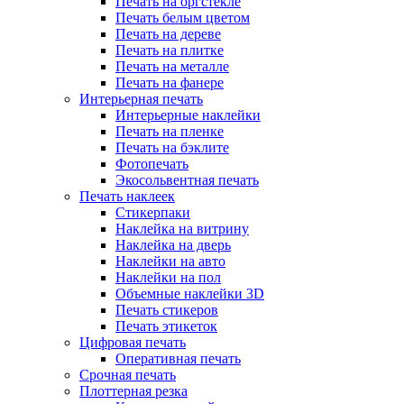
Печать на оргстекле
Печать белым цветом
Печать на дереве
Печать на плитке
Печать на металле
Печать на фанере
Интерьерная печать
Интерьерные наклейки
Печать на пленке
Печать на бэклите
Фотопечать
Экосольвентная печать
Печать наклеек
Стикерпаки
Наклейка на витрину
Наклейка на дверь
Наклейки на авто
Наклейки на пол
Объемные наклейки 3D
Печать стикеров
Печать этикеток
Цифровая печать
Оперативная печать
Срочная печать
Плоттерная резка