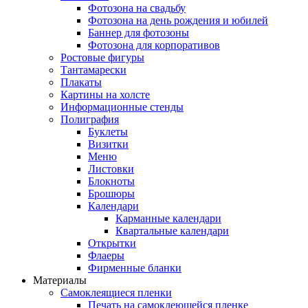
Фотозона на свадьбу
Фотозона на день рождения и юбилей
Баннер для фотозоны
Фотозона для корпоративов
Ростовые фигуры
Тантамарески
Плакаты
Картины на холсте
Информационные стенды
Полиграфия
Буклеты
Визитки
Меню
Листовки
Блокноты
Брошюры
Календари
Карманные календари
Квартальные календари
Открытки
Флаеры
Фирменные бланки
Материалы
Самоклеящиеся пленки
Печать на самоклеющейся пленке