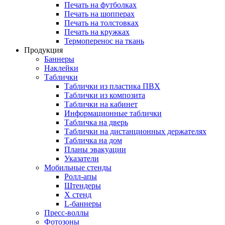
Печать на футболках
Печать на шопперах
Печать на толстовках
Печать на кружках
Термоперенос на ткань
Продукция
Баннеры
Наклейки
Таблички
Таблички из пластика ПВХ
Таблички из композита
Таблички на кабинет
Информационные таблички
Табличка на дверь
Таблички на дистанционных держателях
Табличка на дом
Планы эвакуации
Указатели
Мобильные стенды
Ролл-апы
Штендеры
Х стенд
L-баннеры
Пресс-воллы
Фотозоны