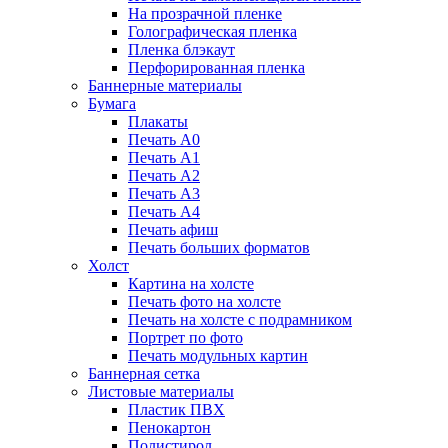
На прозрачной пленке
Голографическая пленка
Пленка блэкаут
Перфорированная пленка
Баннерные материалы
Бумага
Плакаты
Печать А0
Печать А1
Печать А2
Печать А3
Печать А4
Печать афиш
Печать больших форматов
Холст
Картина на холсте
Печать фото на холсте
Печать на холсте с подрамником
Портрет по фото
Печать модульных картин
Баннерная сетка
Листовые материалы
Пластик ПВХ
Пенокартон
Полистирол