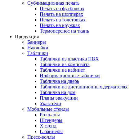
Сублимационная печать
Печать на футболках
Печать на шопперах
Печать на толстовках
Печать на кружках
Термоперенос на ткань
Продукция
Баннеры
Наклейки
Таблички
Таблички из пластика ПВХ
Таблички из композита
Таблички на кабинет
Информационные таблички
Табличка на дверь
Таблички на дистанционных держателях
Табличка на дом
Планы эвакуации
Указатели
Мобильные стенды
Ролл-апы
Штендеры
Х стенд
L-баннеры
Пресс-воллы