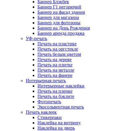
Баннер Блэкбек
Баннер Г1 негорючий
Баннер на фасад здания
Баннер для магазина
Баннер для фотозоны
Баннер на День Рождения
Баннер аренда продажа
УФ-печать
Печать на пластике
Печать на оргстекле
Печать белым цветом
Печать на дереве
Печать на плитке
Печать на металле
Печать на фанере
Интерьерная печать
Интерьерные наклейки
Печать на пленке
Печать на бэклите
Фотопечать
Экосольвентная печать
Печать наклеек
Стикерпаки
Наклейка на витрину
Наклейка на дверь