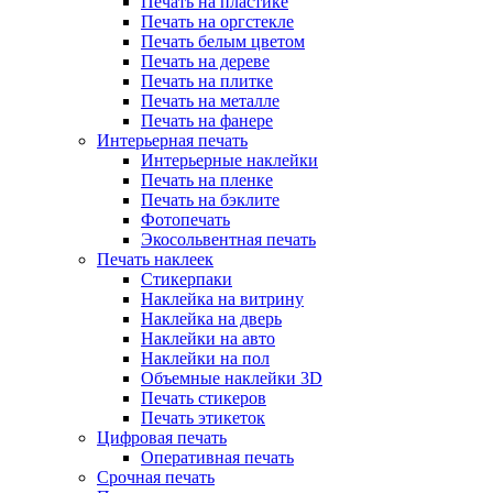
Печать на пластике
Печать на оргстекле
Печать белым цветом
Печать на дереве
Печать на плитке
Печать на металле
Печать на фанере
Интерьерная печать
Интерьерные наклейки
Печать на пленке
Печать на бэклите
Фотопечать
Экосольвентная печать
Печать наклеек
Стикерпаки
Наклейка на витрину
Наклейка на дверь
Наклейки на авто
Наклейки на пол
Объемные наклейки 3D
Печать стикеров
Печать этикеток
Цифровая печать
Оперативная печать
Срочная печать