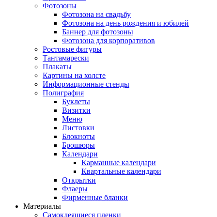
Фотозоны
Фотозона на свадьбу
Фотозона на день рождения и юбилей
Баннер для фотозоны
Фотозона для корпоративов
Ростовые фигуры
Тантамарески
Плакаты
Картины на холсте
Информационные стенды
Полиграфия
Буклеты
Визитки
Меню
Листовки
Блокноты
Брошюры
Календари
Карманные календари
Квартальные календари
Открытки
Флаеры
Фирменные бланки
Материалы
Самоклеящиеся пленки