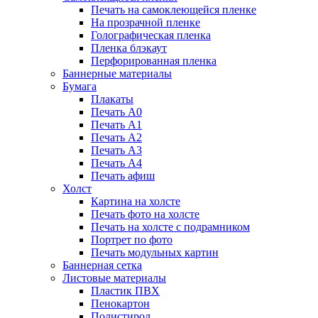
Печать на самоклеющейся пленке
На прозрачной пленке
Голографическая пленка
Пленка блэкаут
Перфорированная пленка
Баннерные материалы
Бумага
Плакаты
Печать А0
Печать А1
Печать А2
Печать А3
Печать А4
Печать афиш
Холст
Картина на холсте
Печать фото на холсте
Печать на холсте с подрамником
Портрет по фото
Печать модульных картин
Баннерная сетка
Листовые материалы
Пластик ПВХ
Пенокартон
Полистирол