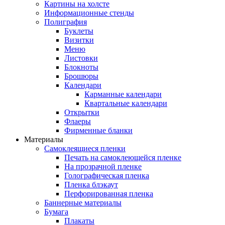
Картины на холсте
Информационные стенды
Полиграфия
Буклеты
Визитки
Меню
Листовки
Блокноты
Брошюры
Календари
Карманные календари
Квартальные календари
Открытки
Флаеры
Фирменные бланки
Материалы
Самоклеящиеся пленки
Печать на самоклеющейся пленке
На прозрачной пленке
Голографическая пленка
Пленка блэкаут
Перфорированная пленка
Баннерные материалы
Бумага
Плакаты