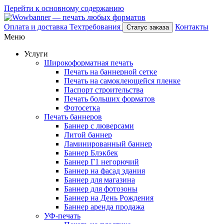
Перейти к основному содержанию
Оплата и доставка
Техтребования
Контакты
Статус заказа
Меню
Услуги
Широкоформатная печать
Печать на баннерной сетке
Печать на самоклеющейся пленке
Паспорт строительства
Печать больших форматов
Фотосетка
Печать баннеров
Баннер с люверсами
Литой баннер
Ламинированный баннер
Баннер Блэкбек
Баннер Г1 негорючий
Баннер на фасад здания
Баннер для магазина
Баннер для фотозоны
Баннер на День Рождения
Баннер аренда продажа
УФ-печать