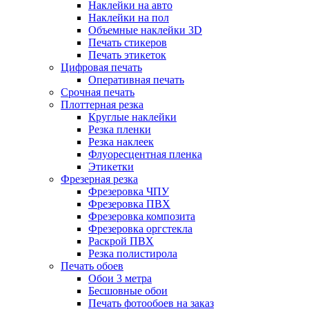
Наклейки на авто
Наклейки на пол
Объемные наклейки 3D
Печать стикеров
Печать этикеток
Цифровая печать
Оперативная печать
Срочная печать
Плоттерная резка
Круглые наклейки
Резка пленки
Резка наклеек
Флуоресцентная пленка
Этикетки
Фрезерная резка
Фрезеровка ЧПУ
Фрезеровка ПВХ
Фрезеровка композита
Фрезеровка оргстекла
Раскрой ПВХ
Резка полистирола
Печать обоев
Обои 3 метра
Бесшовные обои
Печать фотообоев на заказ