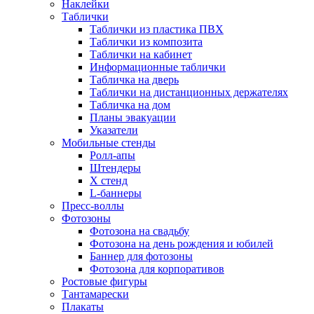
Наклейки
Таблички
Таблички из пластика ПВХ
Таблички из композита
Таблички на кабинет
Информационные таблички
Табличка на дверь
Таблички на дистанционных держателях
Табличка на дом
Планы эвакуации
Указатели
Мобильные стенды
Ролл-апы
Штендеры
Х стенд
L-баннеры
Пресс-воллы
Фотозоны
Фотозона на свадьбу
Фотозона на день рождения и юбилей
Баннер для фотозоны
Фотозона для корпоративов
Ростовые фигуры
Тантамарески
Плакаты