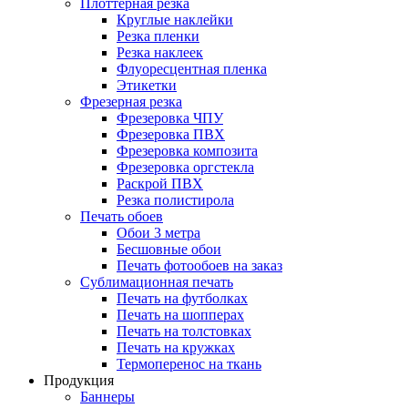
Плоттерная резка
Круглые наклейки
Резка пленки
Резка наклеек
Флуоресцентная пленка
Этикетки
Фрезерная резка
Фрезеровка ЧПУ
Фрезеровка ПВХ
Фрезеровка композита
Фрезеровка оргстекла
Раскрой ПВХ
Резка полистирола
Печать обоев
Обои 3 метра
Бесшовные обои
Печать фотообоев на заказ
Сублимационная печать
Печать на футболках
Печать на шопперах
Печать на толстовках
Печать на кружках
Термоперенос на ткань
Продукция
Баннеры