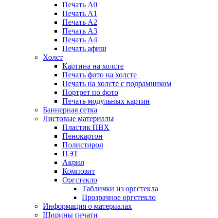
Печать А0
Печать А1
Печать А2
Печать А3
Печать А4
Печать афиш
Холст
Картина на холсте
Печать фото на холсте
Печать на холсте с подрамником
Портрет по фото
Печать модульных картин
Баннерная сетка
Листовые материалы
Пластик ПВХ
Пенокартон
Полистирол
ПЭТ
Акрил
Композит
Оргстекло
Таблички из оргстекла
Прозрачное оргстекло
Информация о материалах
Ширины печати