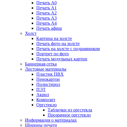
Печать А0
Печать А1
Печать А2
Печать А3
Печать А4
Печать афиш
Холст
Картина на холсте
Печать фото на холсте
Печать на холсте с подрамником
Портрет по фото
Печать модульных картин
Баннерная сетка
Листовые материалы
Пластик ПВХ
Пенокартон
Полистирол
ПЭТ
Акрил
Композит
Оргстекло
Таблички из оргстекла
Прозрачное оргстекло
Информация о материалах
Ширины печати