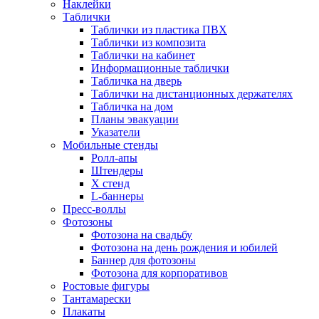
Наклейки
Таблички
Таблички из пластика ПВХ
Таблички из композита
Таблички на кабинет
Информационные таблички
Табличка на дверь
Таблички на дистанционных держателях
Табличка на дом
Планы эвакуации
Указатели
Мобильные стенды
Ролл-апы
Штендеры
Х стенд
L-баннеры
Пресс-воллы
Фотозоны
Фотозона на свадьбу
Фотозона на день рождения и юбилей
Баннер для фотозоны
Фотозона для корпоративов
Ростовые фигуры
Тантамарески
Плакаты