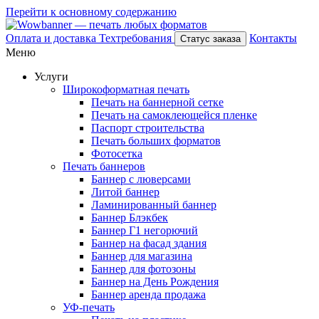
Перейти к основному содержанию
Оплата и доставка
Техтребования
Контакты
Статус заказа
Меню
Услуги
Широкоформатная печать
Печать на баннерной сетке
Печать на самоклеющейся пленке
Паспорт строительства
Печать больших форматов
Фотосетка
Печать баннеров
Баннер с люверсами
Литой баннер
Ламинированный баннер
Баннер Блэкбек
Баннер Г1 негорючий
Баннер на фасад здания
Баннер для магазина
Баннер для фотозоны
Баннер на День Рождения
Баннер аренда продажа
УФ-печать