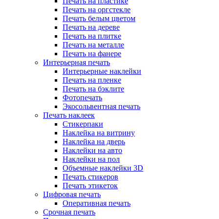
Печать на пластике
Печать на оргстекле
Печать белым цветом
Печать на дереве
Печать на плитке
Печать на металле
Печать на фанере
Интерьерная печать
Интерьерные наклейки
Печать на пленке
Печать на бэклите
Фотопечать
Экосольвентная печать
Печать наклеек
Стикерпаки
Наклейка на витрину
Наклейка на дверь
Наклейки на авто
Наклейки на пол
Объемные наклейки 3D
Печать стикеров
Печать этикеток
Цифровая печать
Оперативная печать
Срочная печать