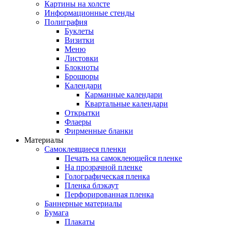
Картины на холсте
Информационные стенды
Полиграфия
Буклеты
Визитки
Меню
Листовки
Блокноты
Брошюры
Календари
Карманные календари
Квартальные календари
Открытки
Флаеры
Фирменные бланки
Материалы
Самоклеящиеся пленки
Печать на самоклеющейся пленке
На прозрачной пленке
Голографическая пленка
Пленка блэкаут
Перфорированная пленка
Баннерные материалы
Бумага
Плакаты