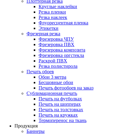
Плоттерная резка
Круглые наклейки
Резка пленки
Резка наклеек
Флуоресцентная пленка
Этикетки
Фрезерная резка
Фрезеровка ЧПУ
Фрезеровка ПВХ
Фрезеровка композита
Фрезеровка оргстекла
Раскрой ПВХ
Резка полистирола
Печать обоев
Обои 3 метра
Бесшовные обои
Печать фотообоев на заказ
Сублимационная печать
Печать на футболках
Печать на шопперах
Печать на толстовках
Печать на кружках
Термоперенос на ткань
Продукция
Баннеры