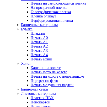
Печать на самоклеющейся пленке
На прозрачной пленке
Голографическая пленка
Пленка блэкаут
Перфорированная пленка
Баннерные материалы
Бумага
Плакаты
Печать А0
Печать А1
Печать А2
Печать А3
Печать А4
Печать афиш
Холст
Картина на холсте
Печать фото на холсте
Печать на холсте с подрамником
Портрет по фото
Печать модульных картин
Баннерная сетка
Листовые материалы
Пластик ПВХ
Пенокартон
Полистирол