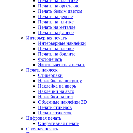
Печать на пластике
Печать на оргстекле
Печать белым цветом
Печать на дереве
Печать на плитке
Печать на металле
Печать на фанере
Интерьерная печать
Интерьерные наклейки
Печать на пленке
Печать на бэклите
Фотопечать
Экосольвентная печать
Печать наклеек
Стикерпаки
Наклейка на витрину
Наклейка на дверь
Наклейки на авто
Наклейки на пол
Объемные наклейки 3D
Печать стикеров
Печать этикеток
Цифровая печать
Оперативная печать
Срочная печать