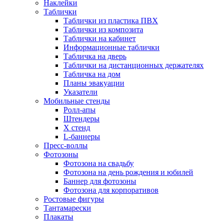
Наклейки
Таблички
Таблички из пластика ПВХ
Таблички из композита
Таблички на кабинет
Информационные таблички
Табличка на дверь
Таблички на дистанционных держателях
Табличка на дом
Планы эвакуации
Указатели
Мобильные стенды
Ролл-апы
Штендеры
Х стенд
L-баннеры
Пресс-воллы
Фотозоны
Фотозона на свадьбу
Фотозона на день рождения и юбилей
Баннер для фотозоны
Фотозона для корпоративов
Ростовые фигуры
Тантамарески
Плакаты