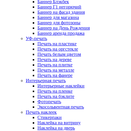
Баннер Блэкбек
Баннер Г1 негорючий
Баннер на фасад здания
Баннер для магазина
Баннер для фотозоны
Баннер на День Рождения
Баннер аренда продажа
УФ-печать
Печать на пластике
Печать на оргстекле
Печать белым цветом
Печать на дереве
Печать на плитке
Печать на металле
Печать на фанере
Интерьерная печать
Интерьерные наклейки
Печать на пленке
Печать на бэклите
Фотопечать
Экосольвентная печать
Печать наклеек
Стикерпаки
Наклейка на витрину
Наклейка на дверь