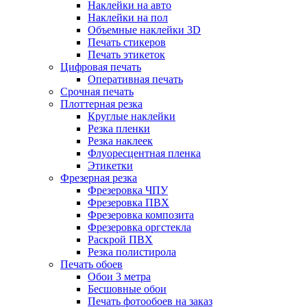
Наклейки на авто
Наклейки на пол
Объемные наклейки 3D
Печать стикеров
Печать этикеток
Цифровая печать
Оперативная печать
Срочная печать
Плоттерная резка
Круглые наклейки
Резка пленки
Резка наклеек
Флуоресцентная пленка
Этикетки
Фрезерная резка
Фрезеровка ЧПУ
Фрезеровка ПВХ
Фрезеровка композита
Фрезеровка оргстекла
Раскрой ПВХ
Резка полистирола
Печать обоев
Обои 3 метра
Бесшовные обои
Печать фотообоев на заказ