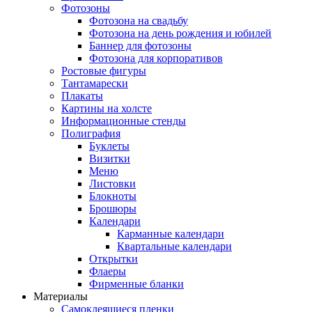
Фотозоны
Фотозона на свадьбу
Фотозона на день рождения и юбилей
Баннер для фотозоны
Фотозона для корпоративов
Ростовые фигуры
Тантамарески
Плакаты
Картины на холсте
Информационные стенды
Полиграфия
Буклеты
Визитки
Меню
Листовки
Блокноты
Брошюры
Календари
Карманные календари
Квартальные календари
Открытки
Флаеры
Фирменные бланки
Материалы
Самоклеящиеся пленки