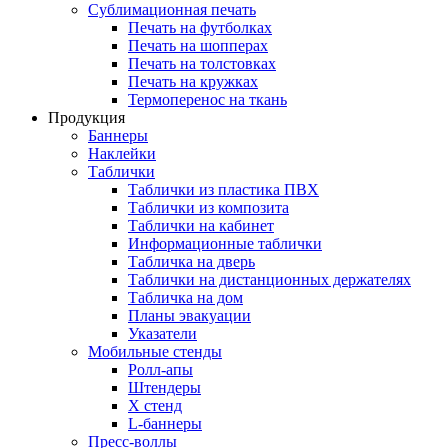
Сублимационная печать
Печать на футболках
Печать на шопперах
Печать на толстовках
Печать на кружках
Термоперенос на ткань
Продукция
Баннеры
Наклейки
Таблички
Таблички из пластика ПВХ
Таблички из композита
Таблички на кабинет
Информационные таблички
Табличка на дверь
Таблички на дистанционных держателях
Табличка на дом
Планы эвакуации
Указатели
Мобильные стенды
Ролл-апы
Штендеры
Х стенд
L-баннеры
Пресс-воллы