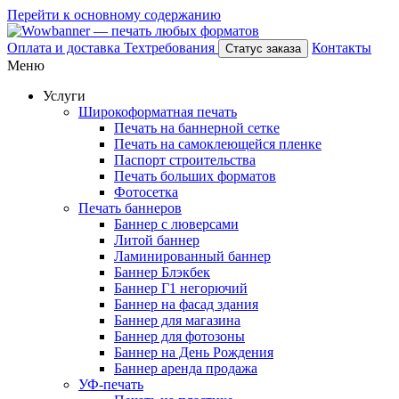
Перейти к основному содержанию
Оплата и доставка
Техтребования
Контакты
Статус заказа
Меню
Услуги
Широкоформатная печать
Печать на баннерной сетке
Печать на самоклеющейся пленке
Паспорт строительства
Печать больших форматов
Фотосетка
Печать баннеров
Баннер с люверсами
Литой баннер
Ламинированный баннер
Баннер Блэкбек
Баннер Г1 негорючий
Баннер на фасад здания
Баннер для магазина
Баннер для фотозоны
Баннер на День Рождения
Баннер аренда продажа
УФ-печать