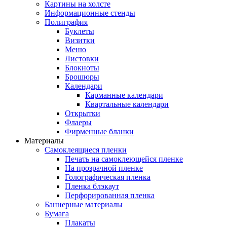
Картины на холсте
Информационные стенды
Полиграфия
Буклеты
Визитки
Меню
Листовки
Блокноты
Брошюры
Календари
Карманные календари
Квартальные календари
Открытки
Флаеры
Фирменные бланки
Материалы
Самоклеящиеся пленки
Печать на самоклеющейся пленке
На прозрачной пленке
Голографическая пленка
Пленка блэкаут
Перфорированная пленка
Баннерные материалы
Бумага
Плакаты