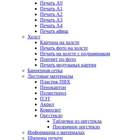
Печать А0
Печать А1
Печать А2
Печать А3
Печать А4
Печать афиш
Холст
Картина на холсте
Печать фото на холсте
Печать на холсте с подрамником
Портрет по фото
Печать модульных картин
Баннерная сетка
Листовые материалы
Пластик ПВХ
Пенокартон
Полистирол
ПЭТ
Акрил
Композит
Оргстекло
Таблички из оргстекла
Прозрачное оргстекло
Информация о материалах
Ширины печати