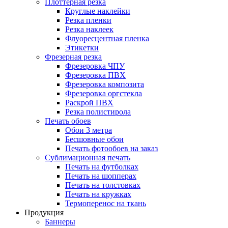
Плоттерная резка
Круглые наклейки
Резка пленки
Резка наклеек
Флуоресцентная пленка
Этикетки
Фрезерная резка
Фрезеровка ЧПУ
Фрезеровка ПВХ
Фрезеровка композита
Фрезеровка оргстекла
Раскрой ПВХ
Резка полистирола
Печать обоев
Обои 3 метра
Бесшовные обои
Печать фотообоев на заказ
Сублимационная печать
Печать на футболках
Печать на шопперах
Печать на толстовках
Печать на кружках
Термоперенос на ткань
Продукция
Баннеры