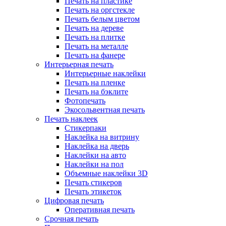
Печать на пластике
Печать на оргстекле
Печать белым цветом
Печать на дереве
Печать на плитке
Печать на металле
Печать на фанере
Интерьерная печать
Интерьерные наклейки
Печать на пленке
Печать на бэклите
Фотопечать
Экосольвентная печать
Печать наклеек
Стикерпаки
Наклейка на витрину
Наклейка на дверь
Наклейки на авто
Наклейки на пол
Объемные наклейки 3D
Печать стикеров
Печать этикеток
Цифровая печать
Оперативная печать
Срочная печать