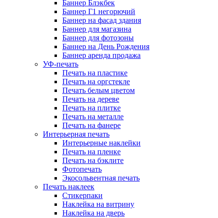
Баннер Блэкбек
Баннер Г1 негорючий
Баннер на фасад здания
Баннер для магазина
Баннер для фотозоны
Баннер на День Рождения
Баннер аренда продажа
УФ-печать
Печать на пластике
Печать на оргстекле
Печать белым цветом
Печать на дереве
Печать на плитке
Печать на металле
Печать на фанере
Интерьерная печать
Интерьерные наклейки
Печать на пленке
Печать на бэклите
Фотопечать
Экосольвентная печать
Печать наклеек
Стикерпаки
Наклейка на витрину
Наклейка на дверь