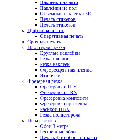
Наклейки на авто
Наклейки на пол
Объемные наклейки 3D
Печать стикеров
Печать этикеток
Цифровая печать
Оперативная печать
Срочная печать
Плоттерная резка
Круглые наклейки
Резка пленки
Резка наклеек
Флуоресцентная пленка
Этикетки
Фрезерная резка
Фрезеровка ЧПУ
Фрезеровка ПВХ
Фрезеровка композита
Фрезеровка оргстекла
Раскрой ПВХ
Резка полистирола
Печать обоев
Обои 3 метра
Бесшовные обои
Печать фотообоев на заказ