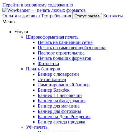
Перейти к основному содержанию
Оплата и доставка
Техтребования
Контакты
Статус заказа
Меню
Услуги
Широкоформатная печать
Печать на баннерной сетке
Печать на самоклеющейся пленке
Паспорт строительства
Печать больших форматов
Фотосетка
Печать баннеров
Баннер с люверсами
Литой баннер
Ламинированный баннер
Баннер Блэкбек
Баннер Г1 негорючий
Баннер на фасад здания
Баннер для магазина
Баннер для фотозоны
Баннер на День Рождения
Баннер аренда продажа
УФ-печать