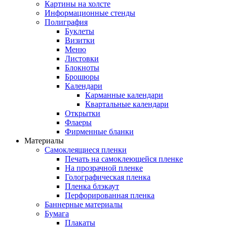
Картины на холсте
Информационные стенды
Полиграфия
Буклеты
Визитки
Меню
Листовки
Блокноты
Брошюры
Календари
Карманные календари
Квартальные календари
Открытки
Флаеры
Фирменные бланки
Материалы
Самоклеящиеся пленки
Печать на самоклеющейся пленке
На прозрачной пленке
Голографическая пленка
Пленка блэкаут
Перфорированная пленка
Баннерные материалы
Бумага
Плакаты