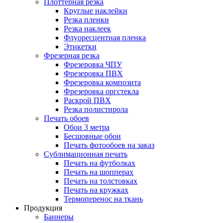
Плоттерная резка
Круглые наклейки
Резка пленки
Резка наклеек
Флуоресцентная пленка
Этикетки
Фрезерная резка
Фрезеровка ЧПУ
Фрезеровка ПВХ
Фрезеровка композита
Фрезеровка оргстекла
Раскрой ПВХ
Резка полистирола
Печать обоев
Обои 3 метра
Бесшовные обои
Печать фотообоев на заказ
Сублимационная печать
Печать на футболках
Печать на шопперах
Печать на толстовках
Печать на кружках
Термоперенос на ткань
Продукция
Баннеры