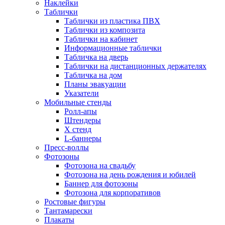
Наклейки
Таблички
Таблички из пластика ПВХ
Таблички из композита
Таблички на кабинет
Информационные таблички
Табличка на дверь
Таблички на дистанционных держателях
Табличка на дом
Планы эвакуации
Указатели
Мобильные стенды
Ролл-апы
Штендеры
Х стенд
L-баннеры
Пресс-воллы
Фотозоны
Фотозона на свадьбу
Фотозона на день рождения и юбилей
Баннер для фотозоны
Фотозона для корпоративов
Ростовые фигуры
Тантамарески
Плакаты