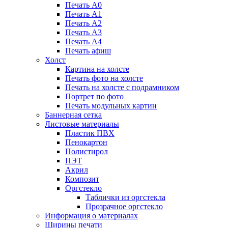
Печать А0
Печать А1
Печать А2
Печать А3
Печать А4
Печать афиш
Холст
Картина на холсте
Печать фото на холсте
Печать на холсте с подрамником
Портрет по фото
Печать модульных картин
Баннерная сетка
Листовые материалы
Пластик ПВХ
Пенокартон
Полистирол
ПЭТ
Акрил
Композит
Оргстекло
Таблички из оргстекла
Прозрачное оргстекло
Информация о материалах
Ширины печати