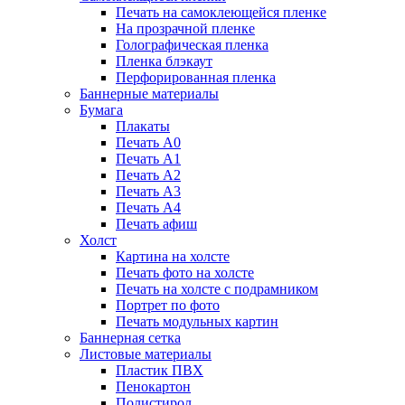
Печать на самоклеющейся пленке
На прозрачной пленке
Голографическая пленка
Пленка блэкаут
Перфорированная пленка
Баннерные материалы
Бумага
Плакаты
Печать А0
Печать А1
Печать А2
Печать А3
Печать А4
Печать афиш
Холст
Картина на холсте
Печать фото на холсте
Печать на холсте с подрамником
Портрет по фото
Печать модульных картин
Баннерная сетка
Листовые материалы
Пластик ПВХ
Пенокартон
Полистирол