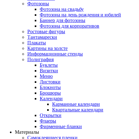
Фотозоны
Фотозона на свадьбу
Фотозона на день рождения и юбилей
Баннер для фотозоны
Фотозона для корпоративов
Ростовые фигуры
Тантамарески
Плакаты
Картины на холсте
Информационные стенды
Полиграфия
Буклеты
Визитки
Меню
Листовки
Блокноты
Брошюры
Календари
Карманные календари
Квартальные календари
Открытки
Флаеры
Фирменные бланки
Материалы
Самоклеящиеся пленки