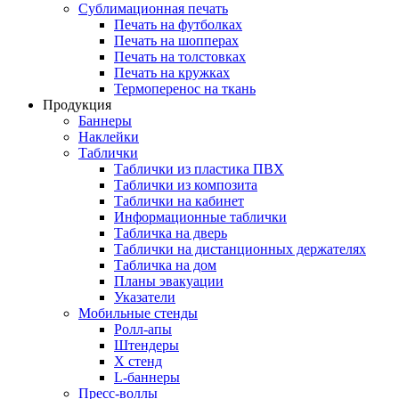
Сублимационная печать
Печать на футболках
Печать на шопперах
Печать на толстовках
Печать на кружках
Термоперенос на ткань
Продукция
Баннеры
Наклейки
Таблички
Таблички из пластика ПВХ
Таблички из композита
Таблички на кабинет
Информационные таблички
Табличка на дверь
Таблички на дистанционных держателях
Табличка на дом
Планы эвакуации
Указатели
Мобильные стенды
Ролл-апы
Штендеры
Х стенд
L-баннеры
Пресс-воллы