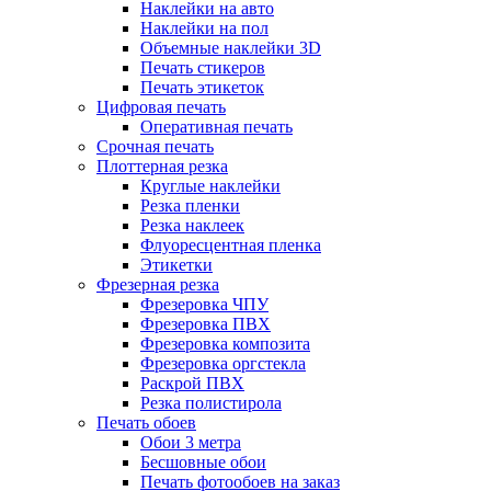
Наклейки на авто
Наклейки на пол
Объемные наклейки 3D
Печать стикеров
Печать этикеток
Цифровая печать
Оперативная печать
Срочная печать
Плоттерная резка
Круглые наклейки
Резка пленки
Резка наклеек
Флуоресцентная пленка
Этикетки
Фрезерная резка
Фрезеровка ЧПУ
Фрезеровка ПВХ
Фрезеровка композита
Фрезеровка оргстекла
Раскрой ПВХ
Резка полистирола
Печать обоев
Обои 3 метра
Бесшовные обои
Печать фотообоев на заказ