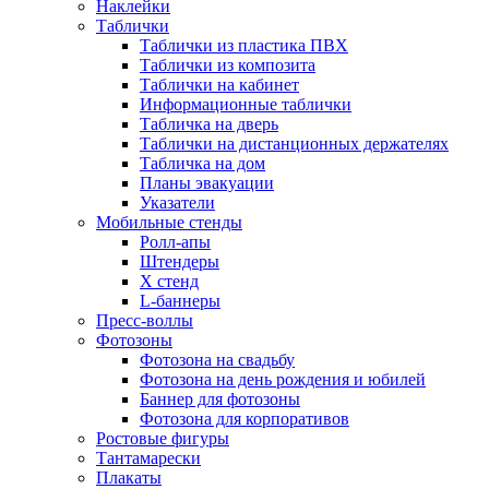
Наклейки
Таблички
Таблички из пластика ПВХ
Таблички из композита
Таблички на кабинет
Информационные таблички
Табличка на дверь
Таблички на дистанционных держателях
Табличка на дом
Планы эвакуации
Указатели
Мобильные стенды
Ролл-апы
Штендеры
Х стенд
L-баннеры
Пресс-воллы
Фотозоны
Фотозона на свадьбу
Фотозона на день рождения и юбилей
Баннер для фотозоны
Фотозона для корпоративов
Ростовые фигуры
Тантамарески
Плакаты