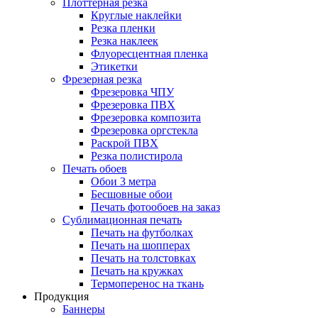
Плоттерная резка
Круглые наклейки
Резка пленки
Резка наклеек
Флуоресцентная пленка
Этикетки
Фрезерная резка
Фрезеровка ЧПУ
Фрезеровка ПВХ
Фрезеровка композита
Фрезеровка оргстекла
Раскрой ПВХ
Резка полистирола
Печать обоев
Обои 3 метра
Бесшовные обои
Печать фотообоев на заказ
Сублимационная печать
Печать на футболках
Печать на шопперах
Печать на толстовках
Печать на кружках
Термоперенос на ткань
Продукция
Баннеры