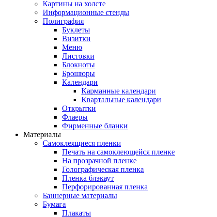
Картины на холсте
Информационные стенды
Полиграфия
Буклеты
Визитки
Меню
Листовки
Блокноты
Брошюры
Календари
Карманные календари
Квартальные календари
Открытки
Флаеры
Фирменные бланки
Материалы
Самоклеящиеся пленки
Печать на самоклеющейся пленке
На прозрачной пленке
Голографическая пленка
Пленка блэкаут
Перфорированная пленка
Баннерные материалы
Бумага
Плакаты