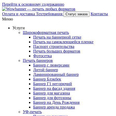
Перейти к основному содержанию
Оплата и доставка
Техтребования
Контакты
Статус заказа
Меню
Услуги
Широкоформатная печать
Печать на баннерной сетке
Печать на самоклеющейся пленке
Паспорт строительства
Печать больших форматов
Фотосетка
Печать баннеров
Баннер с люверсами
Литой баннер
Ламинированный баннер
Баннер Блэкбек
Баннер Г1 негорючий
Баннер на фасад здания
Баннер для магазина
Баннер для фотозоны
Баннер на День Рождения
Баннер аренда продажа
УФ-печать