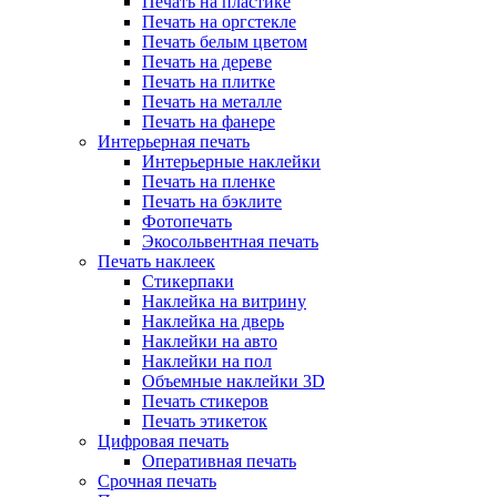
Печать на пластике
Печать на оргстекле
Печать белым цветом
Печать на дереве
Печать на плитке
Печать на металле
Печать на фанере
Интерьерная печать
Интерьерные наклейки
Печать на пленке
Печать на бэклите
Фотопечать
Экосольвентная печать
Печать наклеек
Стикерпаки
Наклейка на витрину
Наклейка на дверь
Наклейки на авто
Наклейки на пол
Объемные наклейки 3D
Печать стикеров
Печать этикеток
Цифровая печать
Оперативная печать
Срочная печать