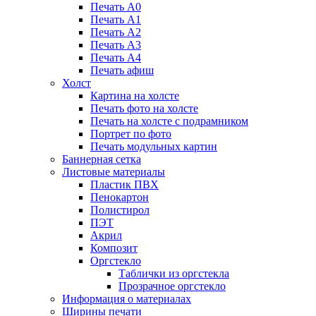
Печать А0
Печать А1
Печать А2
Печать А3
Печать А4
Печать афиш
Холст
Картина на холсте
Печать фото на холсте
Печать на холсте с подрамником
Портрет по фото
Печать модульных картин
Баннерная сетка
Листовые материалы
Пластик ПВХ
Пенокартон
Полистирол
ПЭТ
Акрил
Композит
Оргстекло
Таблички из оргстекла
Прозрачное оргстекло
Информация о материалах
Ширины печати