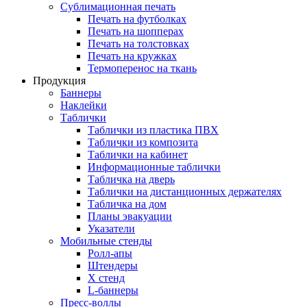
Сублимационная печать
Печать на футболках
Печать на шопперах
Печать на толстовках
Печать на кружках
Термоперенос на ткань
Продукция
Баннеры
Наклейки
Таблички
Таблички из пластика ПВХ
Таблички из композита
Таблички на кабинет
Информационные таблички
Табличка на дверь
Таблички на дистанционных держателях
Табличка на дом
Планы эвакуации
Указатели
Мобильные стенды
Ролл-апы
Штендеры
Х стенд
L-баннеры
Пресс-воллы