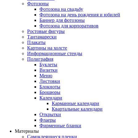
Фотозоны
Фотозона на свадьбу
Фотозона на день рождения и юбилей
Баннер для фотозоны
Фотозона для корпоративов
Ростовые фигуры
Тантамарески
Плакаты
Картины на холсте
Информационные стенды
Полиграфия
Буклеты
Визитки
Меню
Листовки
Блокноты
Брошюры
Календари
Карманные календари
Квартальные календари
Открытки
Флаеры
Фирменные бланки
Материалы
Самоклеящиеся пленки