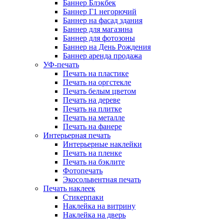
Баннер Блэкбек
Баннер Г1 негорючий
Баннер на фасад здания
Баннер для магазина
Баннер для фотозоны
Баннер на День Рождения
Баннер аренда продажа
УФ-печать
Печать на пластике
Печать на оргстекле
Печать белым цветом
Печать на дереве
Печать на плитке
Печать на металле
Печать на фанере
Интерьерная печать
Интерьерные наклейки
Печать на пленке
Печать на бэклите
Фотопечать
Экосольвентная печать
Печать наклеек
Стикерпаки
Наклейка на витрину
Наклейка на дверь