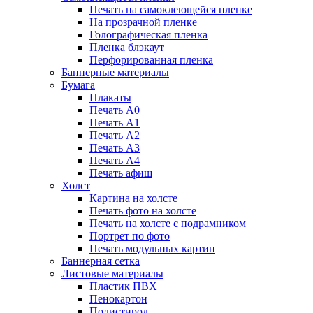
Печать на самоклеющейся пленке
На прозрачной пленке
Голографическая пленка
Пленка блэкаут
Перфорированная пленка
Баннерные материалы
Бумага
Плакаты
Печать А0
Печать А1
Печать А2
Печать А3
Печать А4
Печать афиш
Холст
Картина на холсте
Печать фото на холсте
Печать на холсте с подрамником
Портрет по фото
Печать модульных картин
Баннерная сетка
Листовые материалы
Пластик ПВХ
Пенокартон
Полистирол