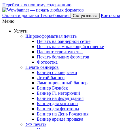
Перейти к основному содержанию
Оплата и доставка
Техтребования
Контакты
Статус заказа
Меню
Услуги
Широкоформатная печать
Печать на баннерной сетке
Печать на самоклеющейся пленке
Паспорт строительства
Печать больших форматов
Фотосетка
Печать баннеров
Баннер с люверсами
Литой баннер
Ламинированный баннер
Баннер Блэкбек
Баннер Г1 негорючий
Баннер на фасад здания
Баннер для магазина
Баннер для фотозоны
Баннер на День Рождения
Баннер аренда продажа
УФ-печать