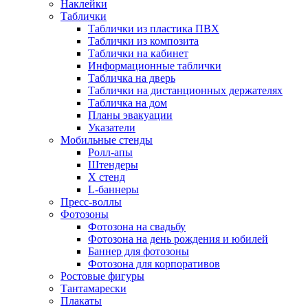
Наклейки
Таблички
Таблички из пластика ПВХ
Таблички из композита
Таблички на кабинет
Информационные таблички
Табличка на дверь
Таблички на дистанционных держателях
Табличка на дом
Планы эвакуации
Указатели
Мобильные стенды
Ролл-апы
Штендеры
Х стенд
L-баннеры
Пресс-воллы
Фотозоны
Фотозона на свадьбу
Фотозона на день рождения и юбилей
Баннер для фотозоны
Фотозона для корпоративов
Ростовые фигуры
Тантамарески
Плакаты