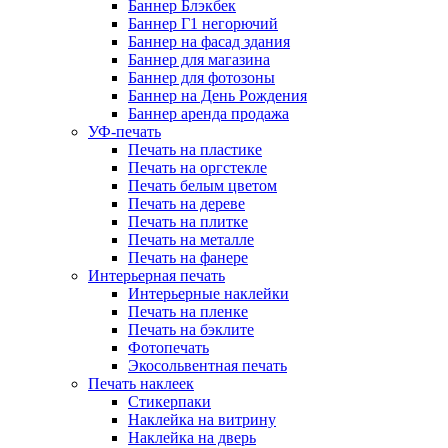
Баннер Блэкбек
Баннер Г1 негорючий
Баннер на фасад здания
Баннер для магазина
Баннер для фотозоны
Баннер на День Рождения
Баннер аренда продажа
УФ-печать
Печать на пластике
Печать на оргстекле
Печать белым цветом
Печать на дереве
Печать на плитке
Печать на металле
Печать на фанере
Интерьерная печать
Интерьерные наклейки
Печать на пленке
Печать на бэклите
Фотопечать
Экосольвентная печать
Печать наклеек
Стикерпаки
Наклейка на витрину
Наклейка на дверь