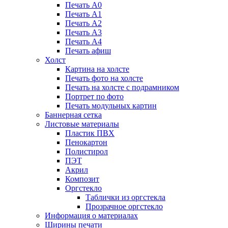
Печать А0
Печать А1
Печать А2
Печать А3
Печать А4
Печать афиш
Холст
Картина на холсте
Печать фото на холсте
Печать на холсте с подрамником
Портрет по фото
Печать модульных картин
Баннерная сетка
Листовые материалы
Пластик ПВХ
Пенокартон
Полистирол
ПЭТ
Акрил
Композит
Оргстекло
Таблички из оргстекла
Прозрачное оргстекло
Информация о материалах
Ширины печати