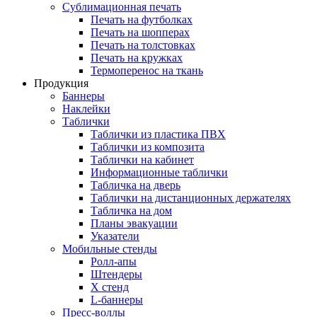
Сублимационная печать
Печать на футболках
Печать на шопперах
Печать на толстовках
Печать на кружках
Термоперенос на ткань
Продукция
Баннеры
Наклейки
Таблички
Таблички из пластика ПВХ
Таблички из композита
Таблички на кабинет
Информационные таблички
Табличка на дверь
Таблички на дистанционных держателях
Табличка на дом
Планы эвакуации
Указатели
Мобильные стенды
Ролл-апы
Штендеры
Х стенд
L-баннеры
Пресс-воллы