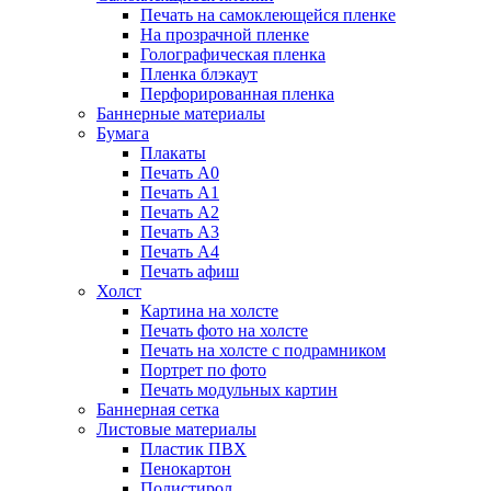
Печать на самоклеющейся пленке
На прозрачной пленке
Голографическая пленка
Пленка блэкаут
Перфорированная пленка
Баннерные материалы
Бумага
Плакаты
Печать А0
Печать А1
Печать А2
Печать А3
Печать А4
Печать афиш
Холст
Картина на холсте
Печать фото на холсте
Печать на холсте с подрамником
Портрет по фото
Печать модульных картин
Баннерная сетка
Листовые материалы
Пластик ПВХ
Пенокартон
Полистирол