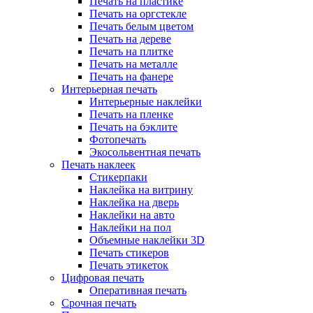
Печать на пластике
Печать на оргстекле
Печать белым цветом
Печать на дереве
Печать на плитке
Печать на металле
Печать на фанере
Интерьерная печать
Интерьерные наклейки
Печать на пленке
Печать на бэклите
Фотопечать
Экосольвентная печать
Печать наклеек
Стикерпаки
Наклейка на витрину
Наклейка на дверь
Наклейки на авто
Наклейки на пол
Объемные наклейки 3D
Печать стикеров
Печать этикеток
Цифровая печать
Оперативная печать
Срочная печать