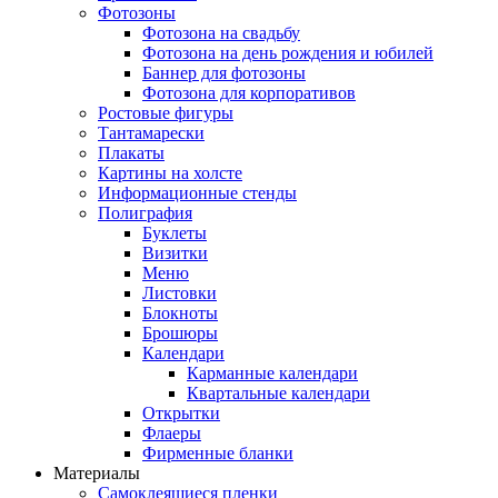
Фотозоны
Фотозона на свадьбу
Фотозона на день рождения и юбилей
Баннер для фотозоны
Фотозона для корпоративов
Ростовые фигуры
Тантамарески
Плакаты
Картины на холсте
Информационные стенды
Полиграфия
Буклеты
Визитки
Меню
Листовки
Блокноты
Брошюры
Календари
Карманные календари
Квартальные календари
Открытки
Флаеры
Фирменные бланки
Материалы
Самоклеящиеся пленки