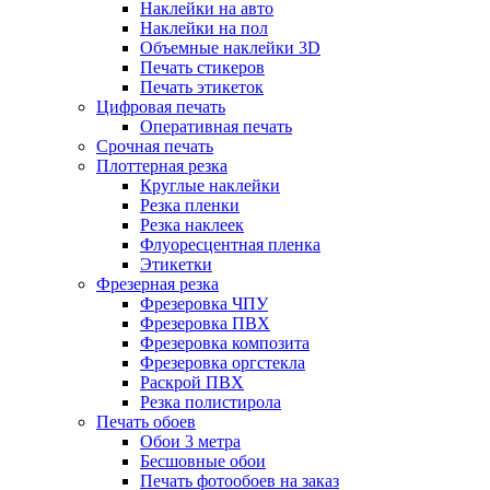
Наклейки на авто
Наклейки на пол
Объемные наклейки 3D
Печать стикеров
Печать этикеток
Цифровая печать
Оперативная печать
Срочная печать
Плоттерная резка
Круглые наклейки
Резка пленки
Резка наклеек
Флуоресцентная пленка
Этикетки
Фрезерная резка
Фрезеровка ЧПУ
Фрезеровка ПВХ
Фрезеровка композита
Фрезеровка оргстекла
Раскрой ПВХ
Резка полистирола
Печать обоев
Обои 3 метра
Бесшовные обои
Печать фотообоев на заказ