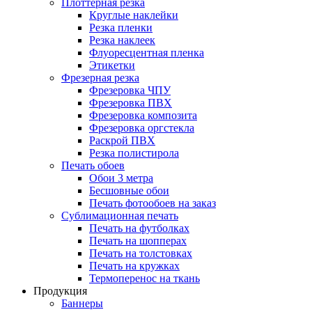
Плоттерная резка
Круглые наклейки
Резка пленки
Резка наклеек
Флуоресцентная пленка
Этикетки
Фрезерная резка
Фрезеровка ЧПУ
Фрезеровка ПВХ
Фрезеровка композита
Фрезеровка оргстекла
Раскрой ПВХ
Резка полистирола
Печать обоев
Обои 3 метра
Бесшовные обои
Печать фотообоев на заказ
Сублимационная печать
Печать на футболках
Печать на шопперах
Печать на толстовках
Печать на кружках
Термоперенос на ткань
Продукция
Баннеры