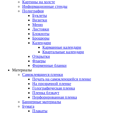
Картины на холсте
Информационные стенды
Полиграфия
Буклеты
Визитки
Меню
Листовки
Блокноты
Брошюры
Календари
Карманные календари
Квартальные календари
Открытки
Флаеры
Фирменные бланки
Материалы
Самоклеящиеся пленки
Печать на самоклеющейся пленке
На прозрачной пленке
Голографическая пленка
Пленка блэкаут
Перфорированная пленка
Баннерные материалы
Бумага
Плакаты