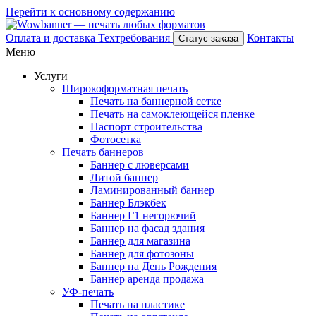
Перейти к основному содержанию
Оплата и доставка
Техтребования
Контакты
Статус заказа
Меню
Услуги
Широкоформатная печать
Печать на баннерной сетке
Печать на самоклеющейся пленке
Паспорт строительства
Фотосетка
Печать баннеров
Баннер с люверсами
Литой баннер
Ламинированный баннер
Баннер Блэкбек
Баннер Г1 негорючий
Баннер на фасад здания
Баннер для магазина
Баннер для фотозоны
Баннер на День Рождения
Баннер аренда продажа
УФ-печать
Печать на пластике