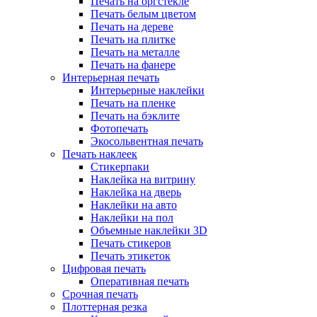
Печать на оргстекле
Печать белым цветом
Печать на дереве
Печать на плитке
Печать на металле
Печать на фанере
Интерьерная печать
Интерьерные наклейки
Печать на пленке
Печать на бэклите
Фотопечать
Экосольвентная печать
Печать наклеек
Стикерпаки
Наклейка на витрину
Наклейка на дверь
Наклейки на авто
Наклейки на пол
Объемные наклейки 3D
Печать стикеров
Печать этикеток
Цифровая печать
Оперативная печать
Срочная печать
Плоттерная резка