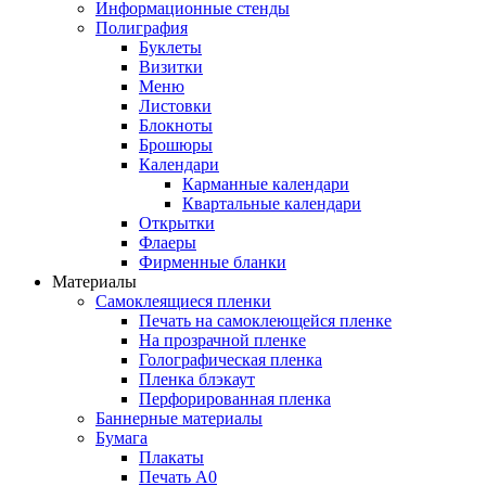
Информационные стенды
Полиграфия
Буклеты
Визитки
Меню
Листовки
Блокноты
Брошюры
Календари
Карманные календари
Квартальные календари
Открытки
Флаеры
Фирменные бланки
Материалы
Самоклеящиеся пленки
Печать на самоклеющейся пленке
На прозрачной пленке
Голографическая пленка
Пленка блэкаут
Перфорированная пленка
Баннерные материалы
Бумага
Плакаты
Печать А0