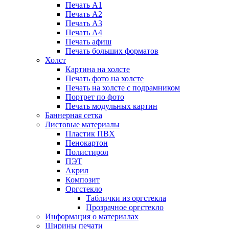
Печать А1
Печать А2
Печать А3
Печать А4
Печать афиш
Печать больших форматов
Холст
Картина на холсте
Печать фото на холсте
Печать на холсте с подрамником
Портрет по фото
Печать модульных картин
Баннерная сетка
Листовые материалы
Пластик ПВХ
Пенокартон
Полистирол
ПЭТ
Акрил
Композит
Оргстекло
Таблички из оргстекла
Прозрачное оргстекло
Информация о материалах
Ширины печати