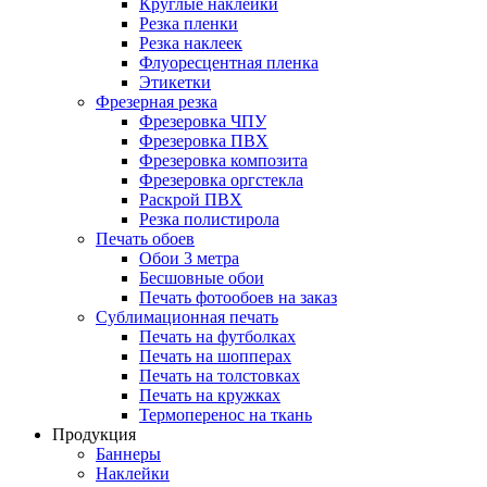
Круглые наклейки
Резка пленки
Резка наклеек
Флуоресцентная пленка
Этикетки
Фрезерная резка
Фрезеровка ЧПУ
Фрезеровка ПВХ
Фрезеровка композита
Фрезеровка оргстекла
Раскрой ПВХ
Резка полистирола
Печать обоев
Обои 3 метра
Бесшовные обои
Печать фотообоев на заказ
Сублимационная печать
Печать на футболках
Печать на шопперах
Печать на толстовках
Печать на кружках
Термоперенос на ткань
Продукция
Баннеры
Наклейки