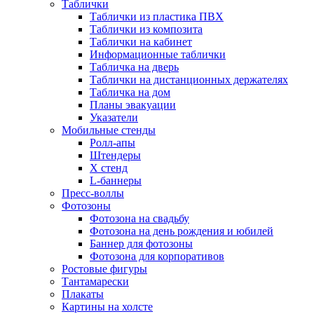
Таблички
Таблички из пластика ПВХ
Таблички из композита
Таблички на кабинет
Информационные таблички
Табличка на дверь
Таблички на дистанционных держателях
Табличка на дом
Планы эвакуации
Указатели
Мобильные стенды
Ролл-апы
Штендеры
Х стенд
L-баннеры
Пресс-воллы
Фотозоны
Фотозона на свадьбу
Фотозона на день рождения и юбилей
Баннер для фотозоны
Фотозона для корпоративов
Ростовые фигуры
Тантамарески
Плакаты
Картины на холсте