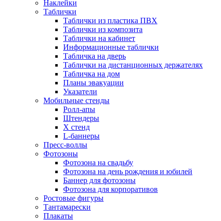
Наклейки
Таблички
Таблички из пластика ПВХ
Таблички из композита
Таблички на кабинет
Информационные таблички
Табличка на дверь
Таблички на дистанционных держателях
Табличка на дом
Планы эвакуации
Указатели
Мобильные стенды
Ролл-апы
Штендеры
Х стенд
L-баннеры
Пресс-воллы
Фотозоны
Фотозона на свадьбу
Фотозона на день рождения и юбилей
Баннер для фотозоны
Фотозона для корпоративов
Ростовые фигуры
Тантамарески
Плакаты