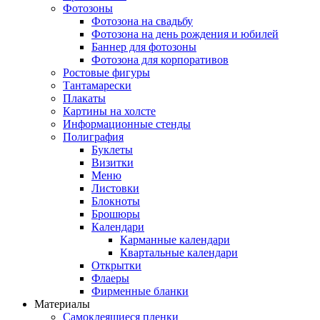
Фотозоны
Фотозона на свадьбу
Фотозона на день рождения и юбилей
Баннер для фотозоны
Фотозона для корпоративов
Ростовые фигуры
Тантамарески
Плакаты
Картины на холсте
Информационные стенды
Полиграфия
Буклеты
Визитки
Меню
Листовки
Блокноты
Брошюры
Календари
Карманные календари
Квартальные календари
Открытки
Флаеры
Фирменные бланки
Материалы
Самоклеящиеся пленки