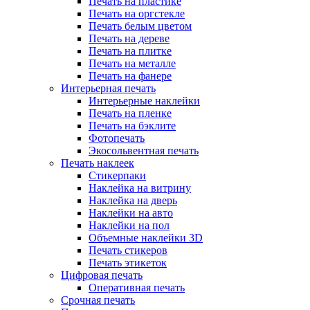
Печать на пластике
Печать на оргстекле
Печать белым цветом
Печать на дереве
Печать на плитке
Печать на металле
Печать на фанере
Интерьерная печать
Интерьерные наклейки
Печать на пленке
Печать на бэклите
Фотопечать
Экосольвентная печать
Печать наклеек
Стикерпаки
Наклейка на витрину
Наклейка на дверь
Наклейки на авто
Наклейки на пол
Объемные наклейки 3D
Печать стикеров
Печать этикеток
Цифровая печать
Оперативная печать
Срочная печать