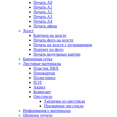
Печать А0
Печать А1
Печать А2
Печать А3
Печать А4
Печать афиш
Холст
Картина на холсте
Печать фото на холсте
Печать на холсте с подрамником
Портрет по фото
Печать модульных картин
Баннерная сетка
Листовые материалы
Пластик ПВХ
Пенокартон
Полистирол
ПЭТ
Акрил
Композит
Оргстекло
Таблички из оргстекла
Прозрачное оргстекло
Информация о материалах
Ширины печати