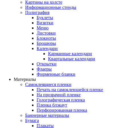
Картины на холсте
Информационные стенды
Полиграфия
Буклеты
Визитки
Меню
Листовки
Блокноты
Брошюры
Календари
Карманные календари
Квартальные календари
Открытки
Флаеры
Фирменные бланки
Материалы
Самоклеящиеся пленки
Печать на самоклеющейся пленке
На прозрачной пленке
Голографическая пленка
Пленка блэкаут
Перфорированная пленка
Баннерные материалы
Бумага
Плакаты