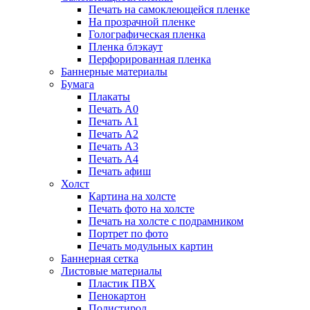
Печать на самоклеющейся пленке
На прозрачной пленке
Голографическая пленка
Пленка блэкаут
Перфорированная пленка
Баннерные материалы
Бумага
Плакаты
Печать А0
Печать А1
Печать А2
Печать А3
Печать А4
Печать афиш
Холст
Картина на холсте
Печать фото на холсте
Печать на холсте с подрамником
Портрет по фото
Печать модульных картин
Баннерная сетка
Листовые материалы
Пластик ПВХ
Пенокартон
Полистирол