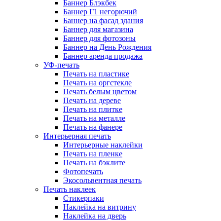
Баннер Блэкбек
Баннер Г1 негорючий
Баннер на фасад здания
Баннер для магазина
Баннер для фотозоны
Баннер на День Рождения
Баннер аренда продажа
УФ-печать
Печать на пластике
Печать на оргстекле
Печать белым цветом
Печать на дереве
Печать на плитке
Печать на металле
Печать на фанере
Интерьерная печать
Интерьерные наклейки
Печать на пленке
Печать на бэклите
Фотопечать
Экосольвентная печать
Печать наклеек
Стикерпаки
Наклейка на витрину
Наклейка на дверь