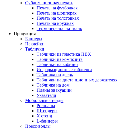
Сублимационная печать
Печать на футболках
Печать на шопперах
Печать на толстовках
Печать на кружках
Термоперенос на ткань
Продукция
Баннеры
Наклейки
Таблички
Таблички из пластика ПВХ
Таблички из композита
Таблички на кабинет
Информационные таблички
Табличка на дверь
Таблички на дистанционных держателях
Табличка на дом
Планы эвакуации
Указатели
Мобильные стенды
Ролл-апы
Штендеры
Х стенд
L-баннеры
Пресс-воллы