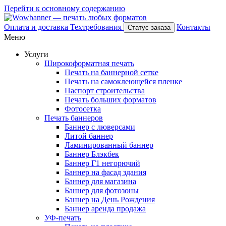
Перейти к основному содержанию
Оплата и доставка
Техтребования
Контакты
Статус заказа
Меню
Услуги
Широкоформатная печать
Печать на баннерной сетке
Печать на самоклеющейся пленке
Паспорт строительства
Печать больших форматов
Фотосетка
Печать баннеров
Баннер с люверсами
Литой баннер
Ламинированный баннер
Баннер Блэкбек
Баннер Г1 негорючий
Баннер на фасад здания
Баннер для магазина
Баннер для фотозоны
Баннер на День Рождения
Баннер аренда продажа
УФ-печать