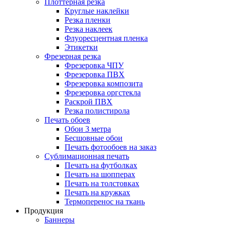
Плоттерная резка
Круглые наклейки
Резка пленки
Резка наклеек
Флуоресцентная пленка
Этикетки
Фрезерная резка
Фрезеровка ЧПУ
Фрезеровка ПВХ
Фрезеровка композита
Фрезеровка оргстекла
Раскрой ПВХ
Резка полистирола
Печать обоев
Обои 3 метра
Бесшовные обои
Печать фотообоев на заказ
Сублимационная печать
Печать на футболках
Печать на шопперах
Печать на толстовках
Печать на кружках
Термоперенос на ткань
Продукция
Баннеры