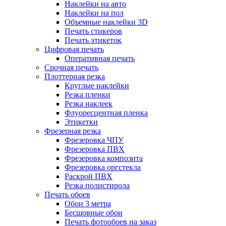
Наклейки на авто
Наклейки на пол
Объемные наклейки 3D
Печать стикеров
Печать этикеток
Цифровая печать
Оперативная печать
Срочная печать
Плоттерная резка
Круглые наклейки
Резка пленки
Резка наклеек
Флуоресцентная пленка
Этикетки
Фрезерная резка
Фрезеровка ЧПУ
Фрезеровка ПВХ
Фрезеровка композита
Фрезеровка оргстекла
Раскрой ПВХ
Резка полистирола
Печать обоев
Обои 3 метра
Бесшовные обои
Печать фотообоев на заказ