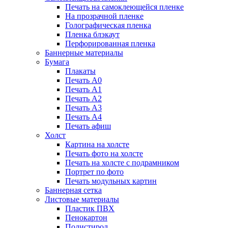
Печать на самоклеющейся пленке
На прозрачной пленке
Голографическая пленка
Пленка блэкаут
Перфорированная пленка
Баннерные материалы
Бумага
Плакаты
Печать А0
Печать А1
Печать А2
Печать А3
Печать А4
Печать афиш
Холст
Картина на холсте
Печать фото на холсте
Печать на холсте с подрамником
Портрет по фото
Печать модульных картин
Баннерная сетка
Листовые материалы
Пластик ПВХ
Пенокартон
Полистирол