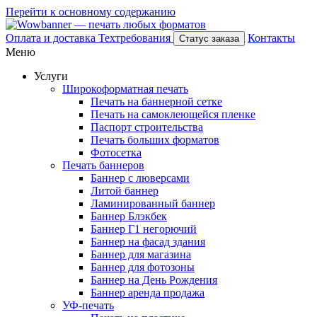
Перейти к основному содержанию
Оплата и доставка
Техтребования
Контакты
Статус заказа
Меню
Услуги
Широкоформатная печать
Печать на баннерной сетке
Печать на самоклеющейся пленке
Паспорт строительства
Печать больших форматов
Фотосетка
Печать баннеров
Баннер с люверсами
Литой баннер
Ламинированный баннер
Баннер Блэкбек
Баннер Г1 негорючий
Баннер на фасад здания
Баннер для магазина
Баннер для фотозоны
Баннер на День Рождения
Баннер аренда продажа
УФ-печать