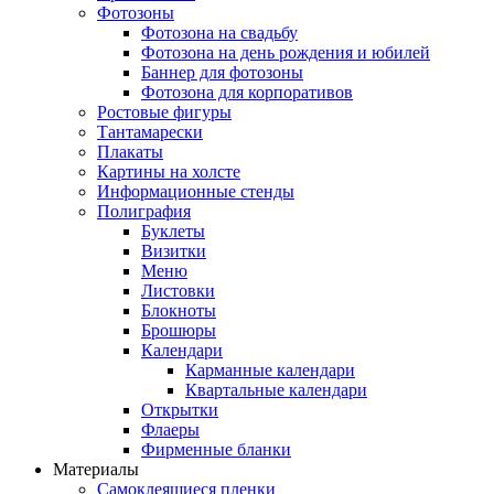
Фотозоны
Фотозона на свадьбу
Фотозона на день рождения и юбилей
Баннер для фотозоны
Фотозона для корпоративов
Ростовые фигуры
Тантамарески
Плакаты
Картины на холсте
Информационные стенды
Полиграфия
Буклеты
Визитки
Меню
Листовки
Блокноты
Брошюры
Календари
Карманные календари
Квартальные календари
Открытки
Флаеры
Фирменные бланки
Материалы
Самоклеящиеся пленки