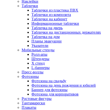
Наклейки
Таблички
Таблички из пластика ПВХ
Таблички из композита
Таблички на кабинет
Информационные таблички
Табличка на дверь
Таблички на дистанционных держателях
Табличка на дом
Планы эвакуации
Указатели
Мобильные стенды
Ролл-апы
Штендеры
Х стенд
L-баннеры
Пресс-воллы
Фотозоны
Фотозона на свадьбу
Фотозона на день рождения и юбилей
Баннер для фотозоны
Фотозона для корпоративов
Ростовые фигуры
Тантамарески
Плакаты