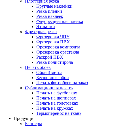
Плоттерная резка
Круглые наклейки
Резка пленки
Резка наклеек
Флуоресцентная пленка
Этикетки
Фрезерная резка
Фрезеровка ЧПУ
Фрезеровка ПВХ
Фрезеровка композита
Фрезеровка оргстекла
Раскрой ПВХ
Резка полистирола
Печать обоев
Обои 3 метра
Бесшовные обои
Печать фотообоев на заказ
Сублимационная печать
Печать на футболках
Печать на шопперах
Печать на толстовках
Печать на кружках
Термоперенос на ткань
Продукция
Баннеры