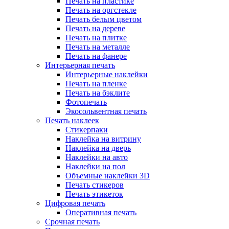
Печать на пластике
Печать на оргстекле
Печать белым цветом
Печать на дереве
Печать на плитке
Печать на металле
Печать на фанере
Интерьерная печать
Интерьерные наклейки
Печать на пленке
Печать на бэклите
Фотопечать
Экосольвентная печать
Печать наклеек
Стикерпаки
Наклейка на витрину
Наклейка на дверь
Наклейки на авто
Наклейки на пол
Объемные наклейки 3D
Печать стикеров
Печать этикеток
Цифровая печать
Оперативная печать
Срочная печать