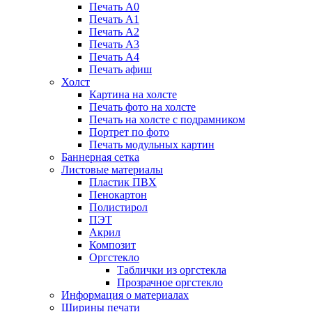
Печать А0
Печать А1
Печать А2
Печать А3
Печать А4
Печать афиш
Холст
Картина на холсте
Печать фото на холсте
Печать на холсте с подрамником
Портрет по фото
Печать модульных картин
Баннерная сетка
Листовые материалы
Пластик ПВХ
Пенокартон
Полистирол
ПЭТ
Акрил
Композит
Оргстекло
Таблички из оргстекла
Прозрачное оргстекло
Информация о материалах
Ширины печати