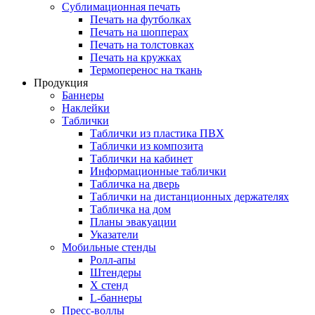
Сублимационная печать
Печать на футболках
Печать на шопперах
Печать на толстовках
Печать на кружках
Термоперенос на ткань
Продукция
Баннеры
Наклейки
Таблички
Таблички из пластика ПВХ
Таблички из композита
Таблички на кабинет
Информационные таблички
Табличка на дверь
Таблички на дистанционных держателях
Табличка на дом
Планы эвакуации
Указатели
Мобильные стенды
Ролл-апы
Штендеры
Х стенд
L-баннеры
Пресс-воллы