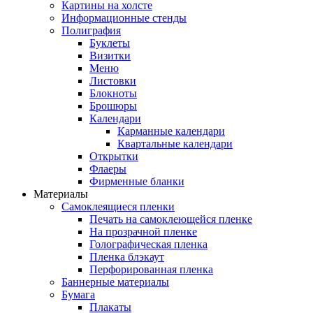
Картины на холсте
Информационные стенды
Полиграфия
Буклеты
Визитки
Меню
Листовки
Блокноты
Брошюры
Календари
Карманные календари
Квартальные календари
Открытки
Флаеры
Фирменные бланки
Материалы
Самоклеящиеся пленки
Печать на самоклеющейся пленке
На прозрачной пленке
Голографическая пленка
Пленка блэкаут
Перфорированная пленка
Баннерные материалы
Бумага
Плакаты