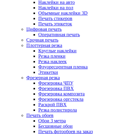
Наклейки на авто
Наклейки на пол
Объемные наклейки 3D
Печать стикеров
Печать этикеток
Цифровая печать
Оперативная печать
Срочная печать
Плоттерная резка
Круглые наклейки
Резка пленки
Резка наклеек
Флуоресцентная пленка
Этикетки
Фрезерная резка
Фрезеровка ЧПУ
Фрезеровка ПВХ
Фрезеровка композита
Фрезеровка оргстекла
Раскрой ПВХ
Резка полистирола
Печать обоев
Обои 3 метра
Бесшовные обои
Печать фотообоев на заказ