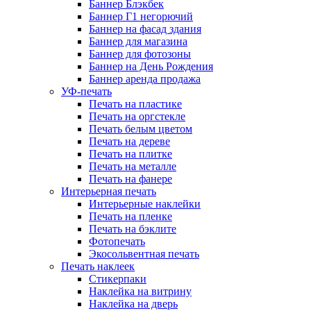
Баннер Блэкбек
Баннер Г1 негорючий
Баннер на фасад здания
Баннер для магазина
Баннер для фотозоны
Баннер на День Рождения
Баннер аренда продажа
УФ-печать
Печать на пластике
Печать на оргстекле
Печать белым цветом
Печать на дереве
Печать на плитке
Печать на металле
Печать на фанере
Интерьерная печать
Интерьерные наклейки
Печать на пленке
Печать на бэклите
Фотопечать
Экосольвентная печать
Печать наклеек
Стикерпаки
Наклейка на витрину
Наклейка на дверь