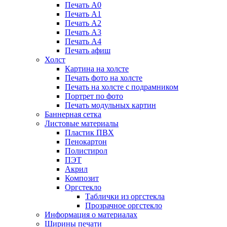
Печать А0
Печать А1
Печать А2
Печать А3
Печать А4
Печать афиш
Холст
Картина на холсте
Печать фото на холсте
Печать на холсте с подрамником
Портрет по фото
Печать модульных картин
Баннерная сетка
Листовые материалы
Пластик ПВХ
Пенокартон
Полистирол
ПЭТ
Акрил
Композит
Оргстекло
Таблички из оргстекла
Прозрачное оргстекло
Информация о материалах
Ширины печати