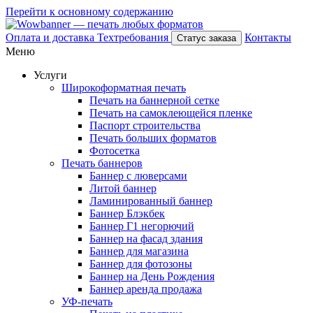
Перейти к основному содержанию
Оплата и доставка
Техтребования
Контакты
Статус заказа
Меню
Услуги
Широкоформатная печать
Печать на баннерной сетке
Печать на самоклеющейся пленке
Паспорт строительства
Печать больших форматов
Фотосетка
Печать баннеров
Баннер с люверсами
Литой баннер
Ламинированный баннер
Баннер Блэкбек
Баннер Г1 негорючий
Баннер на фасад здания
Баннер для магазина
Баннер для фотозоны
Баннер на День Рождения
Баннер аренда продажа
УФ-печать