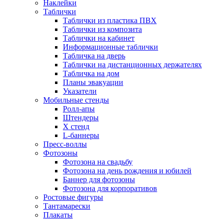
Наклейки
Таблички
Таблички из пластика ПВХ
Таблички из композита
Таблички на кабинет
Информационные таблички
Табличка на дверь
Таблички на дистанционных держателях
Табличка на дом
Планы эвакуации
Указатели
Мобильные стенды
Ролл-апы
Штендеры
Х стенд
L-баннеры
Пресс-воллы
Фотозоны
Фотозона на свадьбу
Фотозона на день рождения и юбилей
Баннер для фотозоны
Фотозона для корпоративов
Ростовые фигуры
Тантамарески
Плакаты