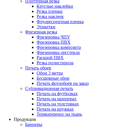
Плоттерная резка
Круглые наклейки
Резка пленки
Резка наклеек
Флуоресцентная пленка
Этикетки
Фрезерная резка
Фрезеровка ЧПУ
Фрезеровка ПВХ
Фрезеровка композита
Фрезеровка оргстекла
Раскрой ПВХ
Резка полистирола
Печать обоев
Обои 3 метра
Бесшовные обои
Печать фотообоев на заказ
Сублимационная печать
Печать на футболках
Печать на шопперах
Печать на толстовках
Печать на кружках
Термоперенос на ткань
Продукция
Баннеры