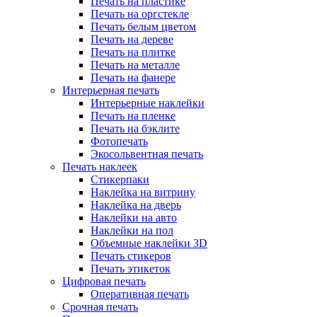
Печать на пластике
Печать на оргстекле
Печать белым цветом
Печать на дереве
Печать на плитке
Печать на металле
Печать на фанере
Интерьерная печать
Интерьерные наклейки
Печать на пленке
Печать на бэклите
Фотопечать
Экосольвентная печать
Печать наклеек
Стикерпаки
Наклейка на витрину
Наклейка на дверь
Наклейки на авто
Наклейки на пол
Объемные наклейки 3D
Печать стикеров
Печать этикеток
Цифровая печать
Оперативная печать
Срочная печать