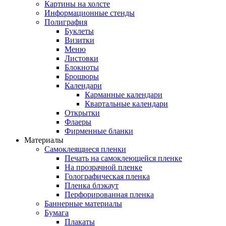
Картины на холсте
Информационные стенды
Полиграфия
Буклеты
Визитки
Меню
Листовки
Блокноты
Брошюры
Календари
Карманные календари
Квартальные календари
Открытки
Флаеры
Фирменные бланки
Материалы
Самоклеящиеся пленки
Печать на самоклеющейся пленке
На прозрачной пленке
Голографическая пленка
Пленка блэкаут
Перфорированная пленка
Баннерные материалы
Бумага
Плакаты