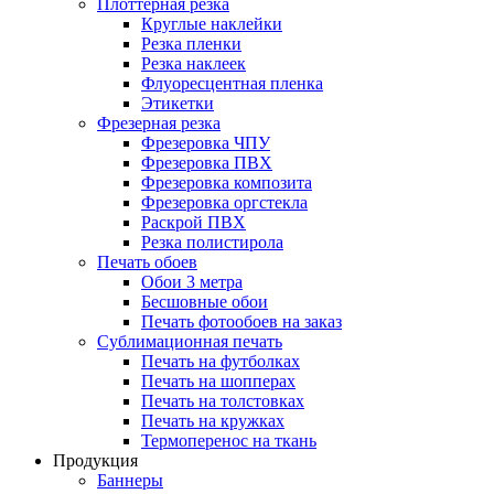
Плоттерная резка
Круглые наклейки
Резка пленки
Резка наклеек
Флуоресцентная пленка
Этикетки
Фрезерная резка
Фрезеровка ЧПУ
Фрезеровка ПВХ
Фрезеровка композита
Фрезеровка оргстекла
Раскрой ПВХ
Резка полистирола
Печать обоев
Обои 3 метра
Бесшовные обои
Печать фотообоев на заказ
Сублимационная печать
Печать на футболках
Печать на шопперах
Печать на толстовках
Печать на кружках
Термоперенос на ткань
Продукция
Баннеры