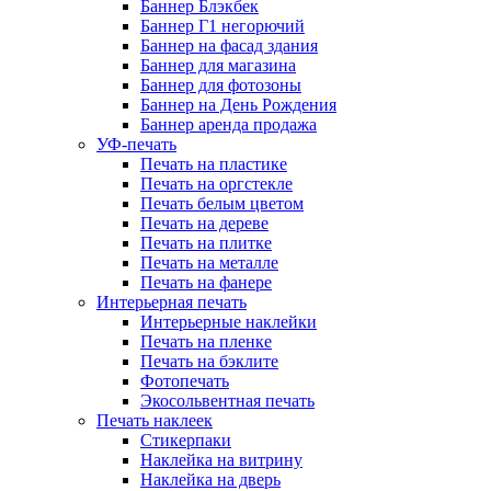
Баннер Блэкбек
Баннер Г1 негорючий
Баннер на фасад здания
Баннер для магазина
Баннер для фотозоны
Баннер на День Рождения
Баннер аренда продажа
УФ-печать
Печать на пластике
Печать на оргстекле
Печать белым цветом
Печать на дереве
Печать на плитке
Печать на металле
Печать на фанере
Интерьерная печать
Интерьерные наклейки
Печать на пленке
Печать на бэклите
Фотопечать
Экосольвентная печать
Печать наклеек
Стикерпаки
Наклейка на витрину
Наклейка на дверь