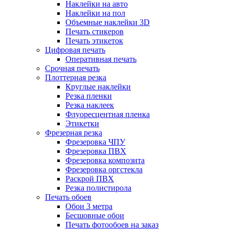
Наклейки на авто
Наклейки на пол
Объемные наклейки 3D
Печать стикеров
Печать этикеток
Цифровая печать
Оперативная печать
Срочная печать
Плоттерная резка
Круглые наклейки
Резка пленки
Резка наклеек
Флуоресцентная пленка
Этикетки
Фрезерная резка
Фрезеровка ЧПУ
Фрезеровка ПВХ
Фрезеровка композита
Фрезеровка оргстекла
Раскрой ПВХ
Резка полистирола
Печать обоев
Обои 3 метра
Бесшовные обои
Печать фотообоев на заказ