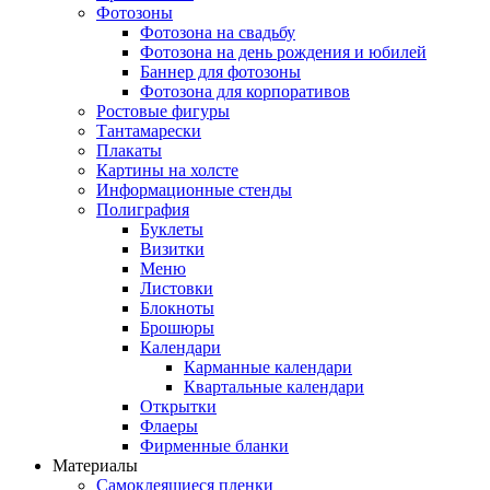
Фотозоны
Фотозона на свадьбу
Фотозона на день рождения и юбилей
Баннер для фотозоны
Фотозона для корпоративов
Ростовые фигуры
Тантамарески
Плакаты
Картины на холсте
Информационные стенды
Полиграфия
Буклеты
Визитки
Меню
Листовки
Блокноты
Брошюры
Календари
Карманные календари
Квартальные календари
Открытки
Флаеры
Фирменные бланки
Материалы
Самоклеящиеся пленки