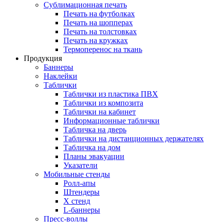
Сублимационная печать
Печать на футболках
Печать на шопперах
Печать на толстовках
Печать на кружках
Термоперенос на ткань
Продукция
Баннеры
Наклейки
Таблички
Таблички из пластика ПВХ
Таблички из композита
Таблички на кабинет
Информационные таблички
Табличка на дверь
Таблички на дистанционных держателях
Табличка на дом
Планы эвакуации
Указатели
Мобильные стенды
Ролл-апы
Штендеры
Х стенд
L-баннеры
Пресс-воллы