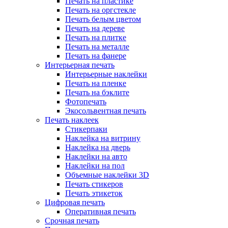
Печать на пластике
Печать на оргстекле
Печать белым цветом
Печать на дереве
Печать на плитке
Печать на металле
Печать на фанере
Интерьерная печать
Интерьерные наклейки
Печать на пленке
Печать на бэклите
Фотопечать
Экосольвентная печать
Печать наклеек
Стикерпаки
Наклейка на витрину
Наклейка на дверь
Наклейки на авто
Наклейки на пол
Объемные наклейки 3D
Печать стикеров
Печать этикеток
Цифровая печать
Оперативная печать
Срочная печать