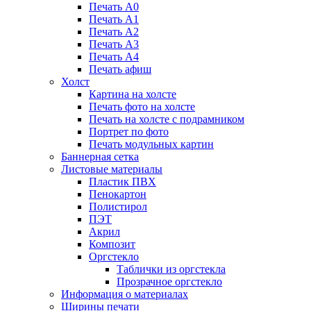
Печать А0
Печать А1
Печать А2
Печать А3
Печать А4
Печать афиш
Холст
Картина на холсте
Печать фото на холсте
Печать на холсте с подрамником
Портрет по фото
Печать модульных картин
Баннерная сетка
Листовые материалы
Пластик ПВХ
Пенокартон
Полистирол
ПЭТ
Акрил
Композит
Оргстекло
Таблички из оргстекла
Прозрачное оргстекло
Информация о материалах
Ширины печати