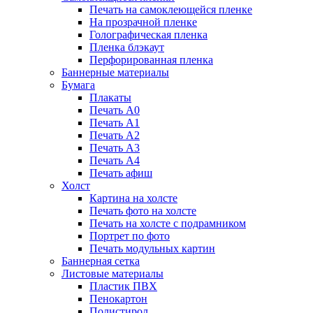
Печать на самоклеющейся пленке
На прозрачной пленке
Голографическая пленка
Пленка блэкаут
Перфорированная пленка
Баннерные материалы
Бумага
Плакаты
Печать А0
Печать А1
Печать А2
Печать А3
Печать А4
Печать афиш
Холст
Картина на холсте
Печать фото на холсте
Печать на холсте с подрамником
Портрет по фото
Печать модульных картин
Баннерная сетка
Листовые материалы
Пластик ПВХ
Пенокартон
Полистирол