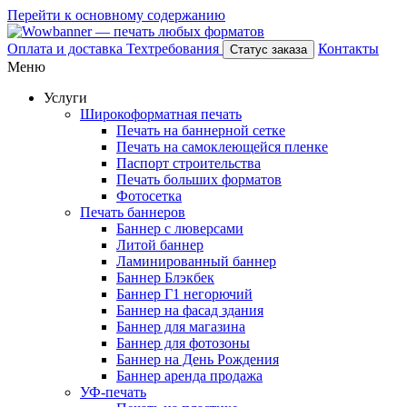
Перейти к основному содержанию
Оплата и доставка
Техтребования
Контакты
Статус заказа
Меню
Услуги
Широкоформатная печать
Печать на баннерной сетке
Печать на самоклеющейся пленке
Паспорт строительства
Печать больших форматов
Фотосетка
Печать баннеров
Баннер с люверсами
Литой баннер
Ламинированный баннер
Баннер Блэкбек
Баннер Г1 негорючий
Баннер на фасад здания
Баннер для магазина
Баннер для фотозоны
Баннер на День Рождения
Баннер аренда продажа
УФ-печать