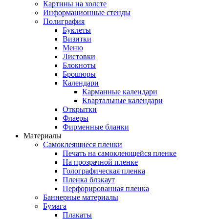
Картины на холсте
Информационные стенды
Полиграфия
Буклеты
Визитки
Меню
Листовки
Блокноты
Брошюры
Календари
Карманные календари
Квартальные календари
Открытки
Флаеры
Фирменные бланки
Материалы
Самоклеящиеся пленки
Печать на самоклеющейся пленке
На прозрачной пленке
Голографическая пленка
Пленка блэкаут
Перфорированная пленка
Баннерные материалы
Бумага
Плакаты