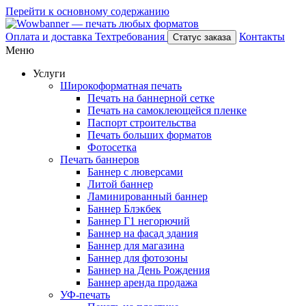
Перейти к основному содержанию
Оплата и доставка
Техтребования
Контакты
Статус заказа
Меню
Услуги
Широкоформатная печать
Печать на баннерной сетке
Печать на самоклеющейся пленке
Паспорт строительства
Печать больших форматов
Фотосетка
Печать баннеров
Баннер с люверсами
Литой баннер
Ламинированный баннер
Баннер Блэкбек
Баннер Г1 негорючий
Баннер на фасад здания
Баннер для магазина
Баннер для фотозоны
Баннер на День Рождения
Баннер аренда продажа
УФ-печать