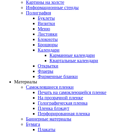
Картины на холсте
Информационные стенды
Полиграфия
Буклеты
Визитки
Меню
Листовки
Блокноты
Брошюры
Календари
Карманные календари
Квартальные календари
Открытки
Флаеры
Фирменные бланки
Материалы
Самоклеящиеся пленки
Печать на самоклеющейся пленке
На прозрачной пленке
Голографическая пленка
Пленка блэкаут
Перфорированная пленка
Баннерные материалы
Бумага
Плакаты