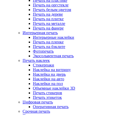
Печать на пластике
Печать на оргстекле
Печать белым цветом
Печать на дереве
Печать на плитке
Печать на металле
Печать на фанере
Интерьерная печать
Интерьерные наклейки
Печать на пленке
Печать на бэклите
Фотопечать
Экосольвентная печать
Печать наклеек
Стикерпаки
Наклейка на витрину
Наклейка на дверь
Наклейки на авто
Наклейки на пол
Объемные наклейки 3D
Печать стикеров
Печать этикеток
Цифровая печать
Оперативная печать
Срочная печать