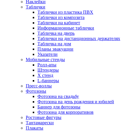
Наклейки
Таблички
Таблички из пластика ПВХ
Таблички из композита
Таблички на кабинет
Информационные таблички
Табличка на дверь
Таблички на дистанционных держателях
Табличка на дом
Планы эвакуации
Указатели
Мобильные стенды
Ролл-апы
Штендеры
Х стенд
L-баннеры
Пресс-воллы
Фотозоны
Фотозона на свадьбу
Фотозона на день рождения и юбилей
Баннер для фотозоны
Фотозона для корпоративов
Ростовые фигуры
Тантамарески
Плакаты