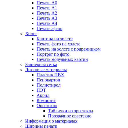
Печать А0
Печать А1
Печать А2
Печать А3
Печать А4
Печать афиш
Холст
Картина на холсте
Печать фото на холсте
Печать на холсте с подрамником
Портрет по фото
Печать модульных картин
Баннерная сетка
Листовые материалы
Пластик ПВХ
Пенокартон
Полистирол
ПЭТ
Акрил
Композит
Оргстекло
Таблички из оргстекла
Прозрачное оргстекло
Информация о материалах
Ширины печати