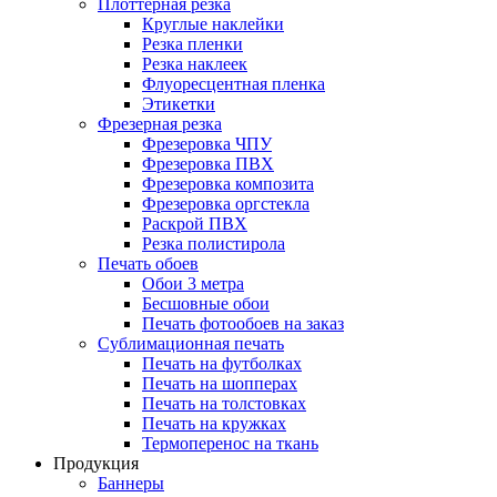
Плоттерная резка
Круглые наклейки
Резка пленки
Резка наклеек
Флуоресцентная пленка
Этикетки
Фрезерная резка
Фрезеровка ЧПУ
Фрезеровка ПВХ
Фрезеровка композита
Фрезеровка оргстекла
Раскрой ПВХ
Резка полистирола
Печать обоев
Обои 3 метра
Бесшовные обои
Печать фотообоев на заказ
Сублимационная печать
Печать на футболках
Печать на шопперах
Печать на толстовках
Печать на кружках
Термоперенос на ткань
Продукция
Баннеры