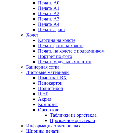
Печать А0
Печать А1
Печать А2
Печать А3
Печать А4
Печать афиш
Холст
Картина на холсте
Печать фото на холсте
Печать на холсте с подрамником
Портрет по фото
Печать модульных картин
Баннерная сетка
Листовые материалы
Пластик ПВХ
Пенокартон
Полистирол
ПЭТ
Акрил
Композит
Оргстекло
Таблички из оргстекла
Прозрачное оргстекло
Информация о материалах
Ширины печати