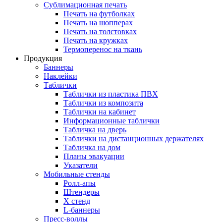
Сублимационная печать
Печать на футболках
Печать на шопперах
Печать на толстовках
Печать на кружках
Термоперенос на ткань
Продукция
Баннеры
Наклейки
Таблички
Таблички из пластика ПВХ
Таблички из композита
Таблички на кабинет
Информационные таблички
Табличка на дверь
Таблички на дистанционных держателях
Табличка на дом
Планы эвакуации
Указатели
Мобильные стенды
Ролл-апы
Штендеры
Х стенд
L-баннеры
Пресс-воллы