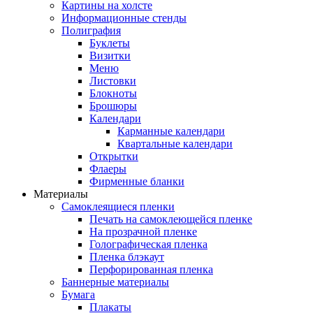
Картины на холсте
Информационные стенды
Полиграфия
Буклеты
Визитки
Меню
Листовки
Блокноты
Брошюры
Календари
Карманные календари
Квартальные календари
Открытки
Флаеры
Фирменные бланки
Материалы
Самоклеящиеся пленки
Печать на самоклеющейся пленке
На прозрачной пленке
Голографическая пленка
Пленка блэкаут
Перфорированная пленка
Баннерные материалы
Бумага
Плакаты