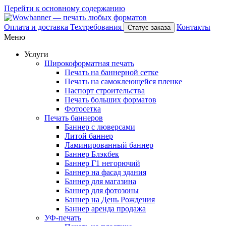
Перейти к основному содержанию
Оплата и доставка
Техтребования
Контакты
Статус заказа
Меню
Услуги
Широкоформатная печать
Печать на баннерной сетке
Печать на самоклеющейся пленке
Паспорт строительства
Печать больших форматов
Фотосетка
Печать баннеров
Баннер с люверсами
Литой баннер
Ламинированный баннер
Баннер Блэкбек
Баннер Г1 негорючий
Баннер на фасад здания
Баннер для магазина
Баннер для фотозоны
Баннер на День Рождения
Баннер аренда продажа
УФ-печать