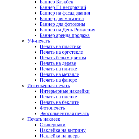
Баннер Блэкбек
Баннер Г1 негорючий
Баннер на фасад здания
Баннер для магазина
Баннер для фотозоны
Баннер на День Рождения
Баннер аренда продажа
УФ-печать
Печать на пластике
Печать на оргстекле
Печать белым цветом
Печать на дереве
Печать на плитке
Печать на металле
Печать на фанере
Интерьерная печать
Интерьерные наклейки
Печать на пленке
Печать на бэклите
Фотопечать
Экосольвентная печать
Печать наклеек
Стикерпаки
Наклейка на витрину
Наклейка на дверь