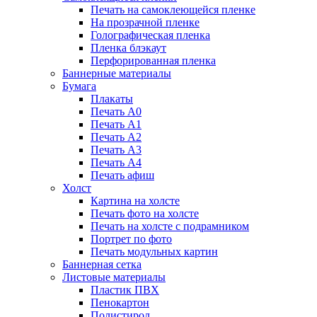
Печать на самоклеющейся пленке
На прозрачной пленке
Голографическая пленка
Пленка блэкаут
Перфорированная пленка
Баннерные материалы
Бумага
Плакаты
Печать А0
Печать А1
Печать А2
Печать А3
Печать А4
Печать афиш
Холст
Картина на холсте
Печать фото на холсте
Печать на холсте с подрамником
Портрет по фото
Печать модульных картин
Баннерная сетка
Листовые материалы
Пластик ПВХ
Пенокартон
Полистирол