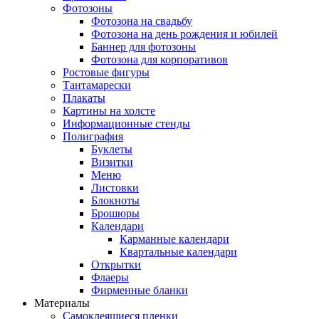
Фотозоны
Фотозона на свадьбу
Фотозона на день рождения и юбилей
Баннер для фотозоны
Фотозона для корпоративов
Ростовые фигуры
Тантамарески
Плакаты
Картины на холсте
Информационные стенды
Полиграфия
Буклеты
Визитки
Меню
Листовки
Блокноты
Брошюры
Календари
Карманные календари
Квартальные календари
Открытки
Флаеры
Фирменные бланки
Материалы
Самоклеящиеся пленки