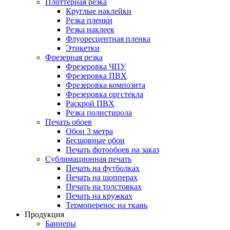
Плоттерная резка
Круглые наклейки
Резка пленки
Резка наклеек
Флуоресцентная пленка
Этикетки
Фрезерная резка
Фрезеровка ЧПУ
Фрезеровка ПВХ
Фрезеровка композита
Фрезеровка оргстекла
Раскрой ПВХ
Резка полистирола
Печать обоев
Обои 3 метра
Бесшовные обои
Печать фотообоев на заказ
Сублимационная печать
Печать на футболках
Печать на шопперах
Печать на толстовках
Печать на кружках
Термоперенос на ткань
Продукция
Баннеры