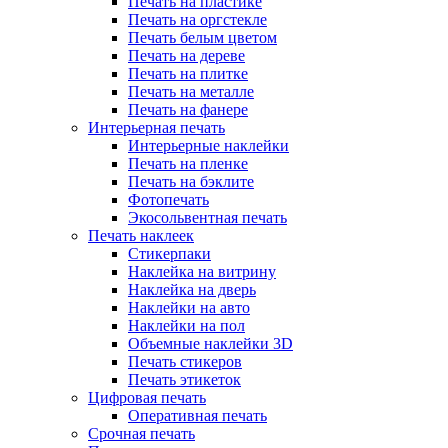
Печать на пластике
Печать на оргстекле
Печать белым цветом
Печать на дереве
Печать на плитке
Печать на металле
Печать на фанере
Интерьерная печать
Интерьерные наклейки
Печать на пленке
Печать на бэклите
Фотопечать
Экосольвентная печать
Печать наклеек
Стикерпаки
Наклейка на витрину
Наклейка на дверь
Наклейки на авто
Наклейки на пол
Объемные наклейки 3D
Печать стикеров
Печать этикеток
Цифровая печать
Оперативная печать
Срочная печать