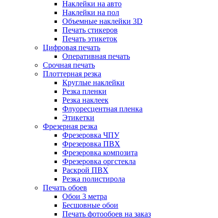
Наклейки на авто
Наклейки на пол
Объемные наклейки 3D
Печать стикеров
Печать этикеток
Цифровая печать
Оперативная печать
Срочная печать
Плоттерная резка
Круглые наклейки
Резка пленки
Резка наклеек
Флуоресцентная пленка
Этикетки
Фрезерная резка
Фрезеровка ЧПУ
Фрезеровка ПВХ
Фрезеровка композита
Фрезеровка оргстекла
Раскрой ПВХ
Резка полистирола
Печать обоев
Обои 3 метра
Бесшовные обои
Печать фотообоев на заказ