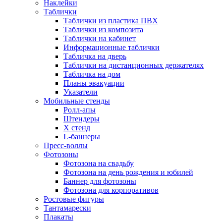
Наклейки
Таблички
Таблички из пластика ПВХ
Таблички из композита
Таблички на кабинет
Информационные таблички
Табличка на дверь
Таблички на дистанционных держателях
Табличка на дом
Планы эвакуации
Указатели
Мобильные стенды
Ролл-апы
Штендеры
Х стенд
L-баннеры
Пресс-воллы
Фотозоны
Фотозона на свадьбу
Фотозона на день рождения и юбилей
Баннер для фотозоны
Фотозона для корпоративов
Ростовые фигуры
Тантамарески
Плакаты