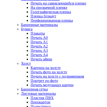
Печать на самоклеющейся пленке
На прозрачной пленке
Голографическая пленка
Пленка блэкаут
Перфорированная пленка
Баннерные материалы
Бумага
Плакаты
Печать А0
Печать А1
Печать А2
Печать А3
Печать А4
Печать афиш
Холст
Картина на холсте
Печать фото на холсте
Печать на холсте с подрамником
Портрет по фото
Печать модульных картин
Баннерная сетка
Листовые материалы
Пластик ПВХ
Пенокартон
Полистирол