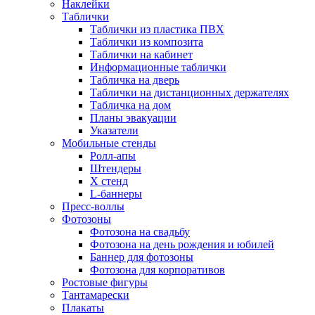
Наклейки
Таблички
Таблички из пластика ПВХ
Таблички из композита
Таблички на кабинет
Информационные таблички
Табличка на дверь
Таблички на дистанционных держателях
Табличка на дом
Планы эвакуации
Указатели
Мобильные стенды
Ролл-апы
Штендеры
Х стенд
L-баннеры
Пресс-воллы
Фотозоны
Фотозона на свадьбу
Фотозона на день рождения и юбилей
Баннер для фотозоны
Фотозона для корпоративов
Ростовые фигуры
Тантамарески
Плакаты