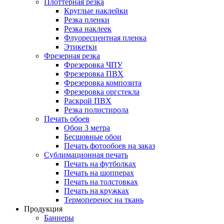
Плоттерная резка
Круглые наклейки
Резка пленки
Резка наклеек
Флуоресцентная пленка
Этикетки
Фрезерная резка
Фрезеровка ЧПУ
Фрезеровка ПВХ
Фрезеровка композита
Фрезеровка оргстекла
Раскрой ПВХ
Резка полистирола
Печать обоев
Обои 3 метра
Бесшовные обои
Печать фотообоев на заказ
Сублимационная печать
Печать на футболках
Печать на шопперах
Печать на толстовках
Печать на кружках
Термоперенос на ткань
Продукция
Баннеры