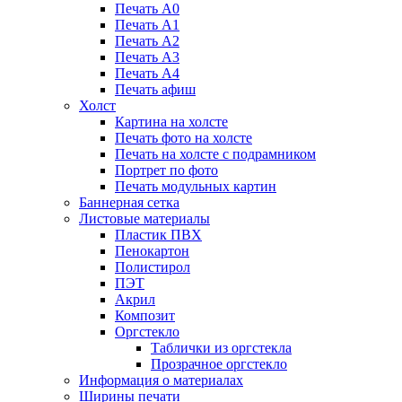
Печать А0
Печать А1
Печать А2
Печать А3
Печать А4
Печать афиш
Холст
Картина на холсте
Печать фото на холсте
Печать на холсте с подрамником
Портрет по фото
Печать модульных картин
Баннерная сетка
Листовые материалы
Пластик ПВХ
Пенокартон
Полистирол
ПЭТ
Акрил
Композит
Оргстекло
Таблички из оргстекла
Прозрачное оргстекло
Информация о материалах
Ширины печати