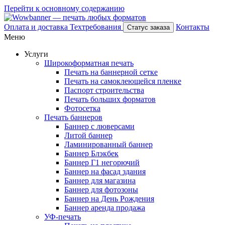
Перейти к основному содержанию
Оплата и доставка
Техтребования
Контакты
Статус заказа
Меню
Услуги
Широкоформатная печать
Печать на баннерной сетке
Печать на самоклеющейся пленке
Паспорт строительства
Печать больших форматов
Фотосетка
Печать баннеров
Баннер с люверсами
Литой баннер
Ламинированный баннер
Баннер Блэкбек
Баннер Г1 негорючий
Баннер на фасад здания
Баннер для магазина
Баннер для фотозоны
Баннер на День Рождения
Баннер аренда продажа
УФ-печать