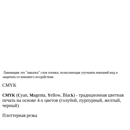
Ламинация это "накатка" слоя пленки, позволяющая улучшить внешний вид и
защитить от внешнего воздействия.
CMYK
(
yan,
agenta,
ellow, Blac
) - традиционная цветная
CMYK
C
M
Y
k
печать на основе 4-х цветов (голубой, пурпурный, желтый,
черный)
Плоттерная резка