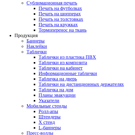
Сублимационная печать
Печать на футболках
Печать на шопперах
Печать на толстовках
Печать на кружках
Термоперенос на ткань
Продукция
Баннеры
Наклейки
Таблички
Таблички из пластика ПВХ
Таблички из композита
Таблички на кабинет
Информационные таблички
Табличка на дверь
Таблички на дистанционных держателях
Табличка на дом
Планы эвакуации
Указатели
Мобильные стенды
Ролл-апы
Штендеры
Х стенд
L-баннеры
Пресс-воллы