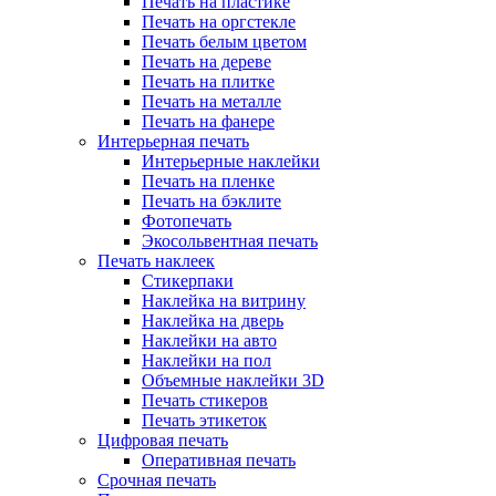
Печать на пластике
Печать на оргстекле
Печать белым цветом
Печать на дереве
Печать на плитке
Печать на металле
Печать на фанере
Интерьерная печать
Интерьерные наклейки
Печать на пленке
Печать на бэклите
Фотопечать
Экосольвентная печать
Печать наклеек
Стикерпаки
Наклейка на витрину
Наклейка на дверь
Наклейки на авто
Наклейки на пол
Объемные наклейки 3D
Печать стикеров
Печать этикеток
Цифровая печать
Оперативная печать
Срочная печать