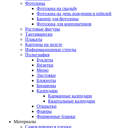
Фотозоны
Фотозона на свадьбу
Фотозона на день рождения и юбилей
Баннер для фотозоны
Фотозона для корпоративов
Ростовые фигуры
Тантамарески
Плакаты
Картины на холсте
Информационные стенды
Полиграфия
Буклеты
Визитки
Меню
Листовки
Блокноты
Брошюры
Календари
Карманные календари
Квартальные календари
Открытки
Флаеры
Фирменные бланки
Материалы
Самоклеящиеся пленки