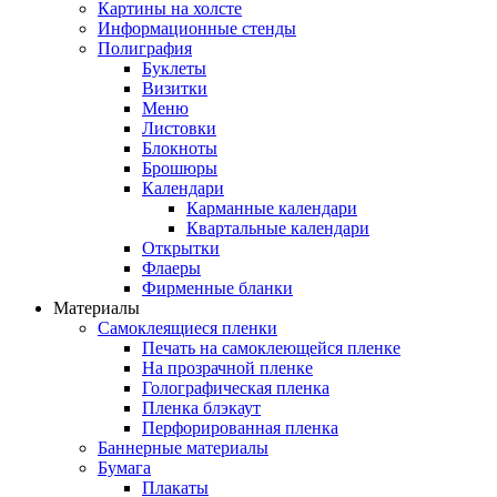
Картины на холсте
Информационные стенды
Полиграфия
Буклеты
Визитки
Меню
Листовки
Блокноты
Брошюры
Календари
Карманные календари
Квартальные календари
Открытки
Флаеры
Фирменные бланки
Материалы
Самоклеящиеся пленки
Печать на самоклеющейся пленке
На прозрачной пленке
Голографическая пленка
Пленка блэкаут
Перфорированная пленка
Баннерные материалы
Бумага
Плакаты