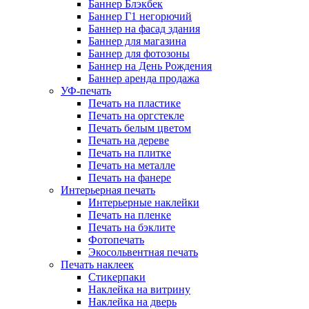
Баннер Блэкбек
Баннер Г1 негорючий
Баннер на фасад здания
Баннер для магазина
Баннер для фотозоны
Баннер на День Рождения
Баннер аренда продажа
УФ-печать
Печать на пластике
Печать на оргстекле
Печать белым цветом
Печать на дереве
Печать на плитке
Печать на металле
Печать на фанере
Интерьерная печать
Интерьерные наклейки
Печать на пленке
Печать на бэклите
Фотопечать
Экосольвентная печать
Печать наклеек
Стикерпаки
Наклейка на витрину
Наклейка на дверь