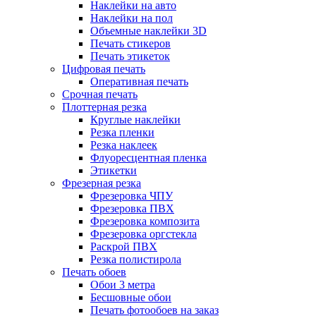
Наклейки на авто
Наклейки на пол
Объемные наклейки 3D
Печать стикеров
Печать этикеток
Цифровая печать
Оперативная печать
Срочная печать
Плоттерная резка
Круглые наклейки
Резка пленки
Резка наклеек
Флуоресцентная пленка
Этикетки
Фрезерная резка
Фрезеровка ЧПУ
Фрезеровка ПВХ
Фрезеровка композита
Фрезеровка оргстекла
Раскрой ПВХ
Резка полистирола
Печать обоев
Обои 3 метра
Бесшовные обои
Печать фотообоев на заказ