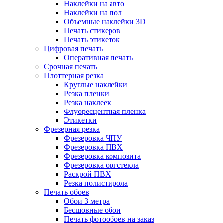
Наклейки на авто
Наклейки на пол
Объемные наклейки 3D
Печать стикеров
Печать этикеток
Цифровая печать
Оперативная печать
Срочная печать
Плоттерная резка
Круглые наклейки
Резка пленки
Резка наклеек
Флуоресцентная пленка
Этикетки
Фрезерная резка
Фрезеровка ЧПУ
Фрезеровка ПВХ
Фрезеровка композита
Фрезеровка оргстекла
Раскрой ПВХ
Резка полистирола
Печать обоев
Обои 3 метра
Бесшовные обои
Печать фотообоев на заказ