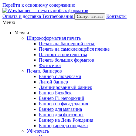
Перейти к основному содержанию
Оплата и доставка
Техтребования
Контакты
Статус заказа
Меню
Услуги
Широкоформатная печать
Печать на баннерной сетке
Печать на самоклеющейся пленке
Паспорт строительства
Печать больших форматов
Фотосетка
Печать баннеров
Баннер с люверсами
Литой баннер
Ламинированный баннер
Баннер Блэкбек
Баннер Г1 негорючий
Баннер на фасад здания
Баннер для магазина
Баннер для фотозоны
Баннер на День Рождения
Баннер аренда продажа
УФ-печать