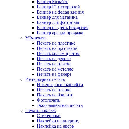
Баннер Блэкбек
Баннер Г1 негорючий
Баннер на фасад здания
Баннер для магазина
Баннер для фотозоны
Баннер на День Рождения
Баннер аренда продажа
УФ-печать
Печать на пластике
Печать на оргстекле
Печать белым цветом
Печать на дереве
Печать на плитке
Печать на металле
Печать на фанере
Интерьерная печать
Интерьерные наклейки
Печать на пленке
Печать на бэклите
Фотопечать
Экосольвентная печать
Печать наклеек
Стикерпаки
Наклейка на витрину
Наклейка на дверь