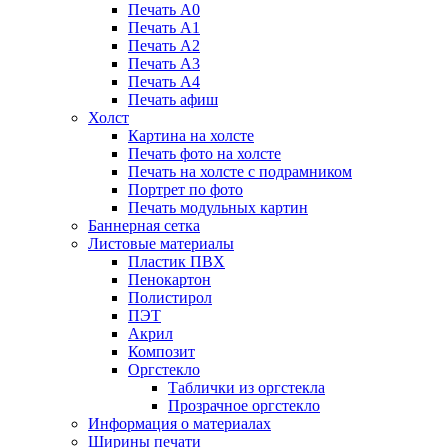
Печать А0
Печать А1
Печать А2
Печать А3
Печать А4
Печать афиш
Холст
Картина на холсте
Печать фото на холсте
Печать на холсте с подрамником
Портрет по фото
Печать модульных картин
Баннерная сетка
Листовые материалы
Пластик ПВХ
Пенокартон
Полистирол
ПЭТ
Акрил
Композит
Оргстекло
Таблички из оргстекла
Прозрачное оргстекло
Информация о материалах
Ширины печати