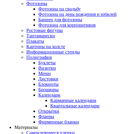
Фотозоны
Фотозона на свадьбу
Фотозона на день рождения и юбилей
Баннер для фотозоны
Фотозона для корпоративов
Ростовые фигуры
Тантамарески
Плакаты
Картины на холсте
Информационные стенды
Полиграфия
Буклеты
Визитки
Меню
Листовки
Блокноты
Брошюры
Календари
Карманные календари
Квартальные календари
Открытки
Флаеры
Фирменные бланки
Материалы
Самоклеящиеся пленки