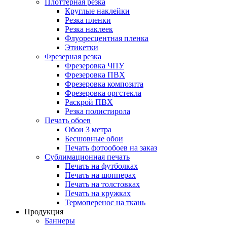
Плоттерная резка
Круглые наклейки
Резка пленки
Резка наклеек
Флуоресцентная пленка
Этикетки
Фрезерная резка
Фрезеровка ЧПУ
Фрезеровка ПВХ
Фрезеровка композита
Фрезеровка оргстекла
Раскрой ПВХ
Резка полистирола
Печать обоев
Обои 3 метра
Бесшовные обои
Печать фотообоев на заказ
Сублимационная печать
Печать на футболках
Печать на шопперах
Печать на толстовках
Печать на кружках
Термоперенос на ткань
Продукция
Баннеры