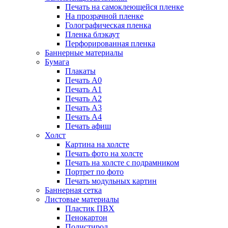
Печать на самоклеющейся пленке
На прозрачной пленке
Голографическая пленка
Пленка блэкаут
Перфорированная пленка
Баннерные материалы
Бумага
Плакаты
Печать А0
Печать А1
Печать А2
Печать А3
Печать А4
Печать афиш
Холст
Картина на холсте
Печать фото на холсте
Печать на холсте с подрамником
Портрет по фото
Печать модульных картин
Баннерная сетка
Листовые материалы
Пластик ПВХ
Пенокартон
Полистирол