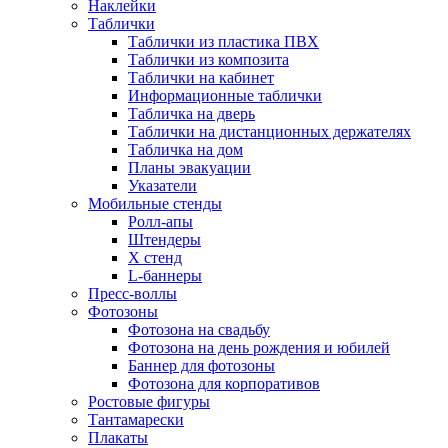
Наклейки
Таблички
Таблички из пластика ПВХ
Таблички из композита
Таблички на кабинет
Информационные таблички
Табличка на дверь
Таблички на дистанционных держателях
Табличка на дом
Планы эвакуации
Указатели
Мобильные стенды
Ролл-апы
Штендеры
Х стенд
L-баннеры
Пресс-воллы
Фотозоны
Фотозона на свадьбу
Фотозона на день рождения и юбилей
Баннер для фотозоны
Фотозона для корпоративов
Ростовые фигуры
Тантамарески
Плакаты