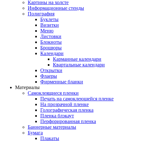
Картины на холсте
Информационные стенды
Полиграфия
Буклеты
Визитки
Меню
Листовки
Блокноты
Брошюры
Календари
Карманные календари
Квартальные календари
Открытки
Флаеры
Фирменные бланки
Материалы
Самоклеящиеся пленки
Печать на самоклеющейся пленке
На прозрачной пленке
Голографическая пленка
Пленка блэкаут
Перфорированная пленка
Баннерные материалы
Бумага
Плакаты