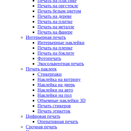
Печать на пластике
Печать на оргстекле
Печать белым цветом
Печать на дереве
Печать на плитке
Печать на металле
Печать на фанере
Интерьерная печать
Интерьерные наклейки
Печать на пленке
Печать на бэклите
Фотопечать
Экосольвентная печать
Печать наклеек
Стикерпаки
Наклейка на витрину
Наклейка на дверь
Наклейки на авто
Наклейки на пол
Объемные наклейки 3D
Печать стикеров
Печать этикеток
Цифровая печать
Оперативная печать
Срочная печать