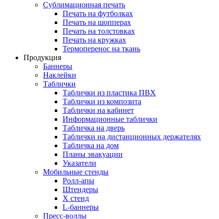
Сублимационная печать
Печать на футболках
Печать на шопперах
Печать на толстовках
Печать на кружках
Термоперенос на ткань
Продукция
Баннеры
Наклейки
Таблички
Таблички из пластика ПВХ
Таблички из композита
Таблички на кабинет
Информационные таблички
Табличка на дверь
Таблички на дистанционных держателях
Табличка на дом
Планы эвакуации
Указатели
Мобильные стенды
Ролл-апы
Штендеры
Х стенд
L-баннеры
Пресс-воллы