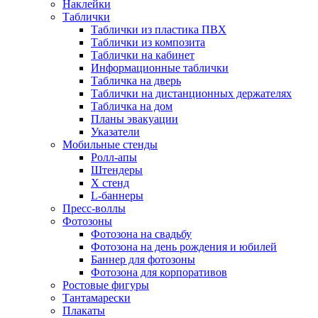
Наклейки
Таблички
Таблички из пластика ПВХ
Таблички из композита
Таблички на кабинет
Информационные таблички
Табличка на дверь
Таблички на дистанционных держателях
Табличка на дом
Планы эвакуации
Указатели
Мобильные стенды
Ролл-апы
Штендеры
Х стенд
L-баннеры
Пресс-воллы
Фотозоны
Фотозона на свадьбу
Фотозона на день рождения и юбилей
Баннер для фотозоны
Фотозона для корпоративов
Ростовые фигуры
Тантамарески
Плакаты