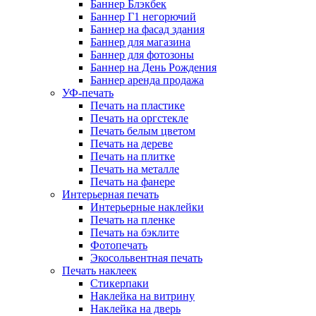
Баннер Блэкбек
Баннер Г1 негорючий
Баннер на фасад здания
Баннер для магазина
Баннер для фотозоны
Баннер на День Рождения
Баннер аренда продажа
УФ-печать
Печать на пластике
Печать на оргстекле
Печать белым цветом
Печать на дереве
Печать на плитке
Печать на металле
Печать на фанере
Интерьерная печать
Интерьерные наклейки
Печать на пленке
Печать на бэклите
Фотопечать
Экосольвентная печать
Печать наклеек
Стикерпаки
Наклейка на витрину
Наклейка на дверь