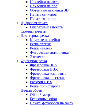
Наклейки на авто
Наклейки на пол
Объемные наклейки 3D
Печать стикеров
Печать этикеток
Цифровая печать
Оперативная печать
Срочная печать
Плоттерная резка
Круглые наклейки
Резка пленки
Резка наклеек
Флуоресцентная пленка
Этикетки
Фрезерная резка
Фрезеровка ЧПУ
Фрезеровка ПВХ
Фрезеровка композита
Фрезеровка оргстекла
Раскрой ПВХ
Резка полистирола
Печать обоев
Обои 3 метра
Бесшовные обои
Печать фотообоев на заказ