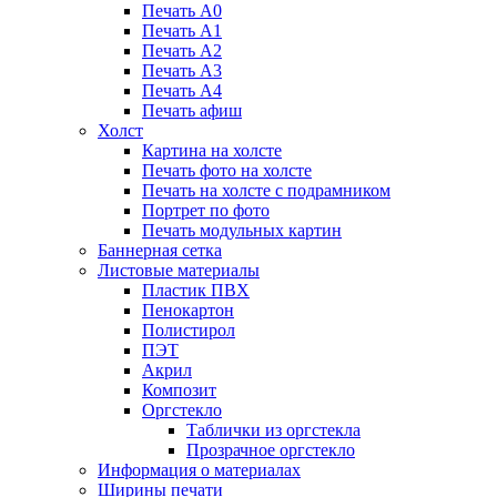
Печать А0
Печать А1
Печать А2
Печать А3
Печать А4
Печать афиш
Холст
Картина на холсте
Печать фото на холсте
Печать на холсте с подрамником
Портрет по фото
Печать модульных картин
Баннерная сетка
Листовые материалы
Пластик ПВХ
Пенокартон
Полистирол
ПЭТ
Акрил
Композит
Оргстекло
Таблички из оргстекла
Прозрачное оргстекло
Информация о материалах
Ширины печати