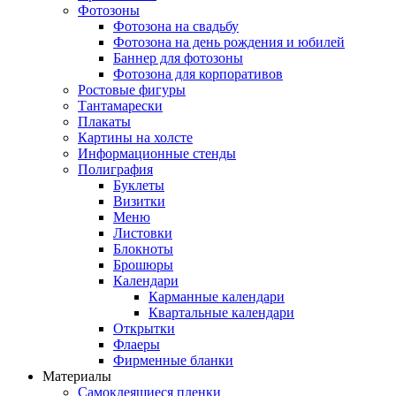
Фотозоны
Фотозона на свадьбу
Фотозона на день рождения и юбилей
Баннер для фотозоны
Фотозона для корпоративов
Ростовые фигуры
Тантамарески
Плакаты
Картины на холсте
Информационные стенды
Полиграфия
Буклеты
Визитки
Меню
Листовки
Блокноты
Брошюры
Календари
Карманные календари
Квартальные календари
Открытки
Флаеры
Фирменные бланки
Материалы
Самоклеящиеся пленки