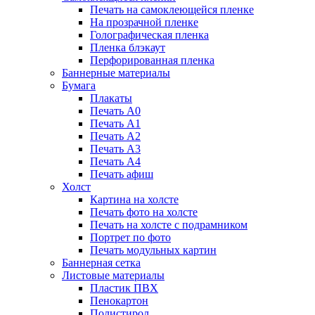
Печать на самоклеющейся пленке
На прозрачной пленке
Голографическая пленка
Пленка блэкаут
Перфорированная пленка
Баннерные материалы
Бумага
Плакаты
Печать А0
Печать А1
Печать А2
Печать А3
Печать А4
Печать афиш
Холст
Картина на холсте
Печать фото на холсте
Печать на холсте с подрамником
Портрет по фото
Печать модульных картин
Баннерная сетка
Листовые материалы
Пластик ПВХ
Пенокартон
Полистирол