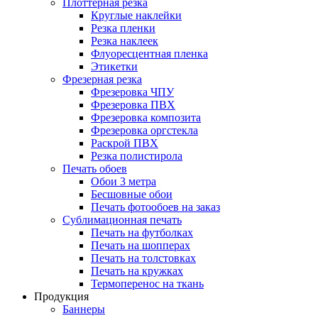
Плоттерная резка
Круглые наклейки
Резка пленки
Резка наклеек
Флуоресцентная пленка
Этикетки
Фрезерная резка
Фрезеровка ЧПУ
Фрезеровка ПВХ
Фрезеровка композита
Фрезеровка оргстекла
Раскрой ПВХ
Резка полистирола
Печать обоев
Обои 3 метра
Бесшовные обои
Печать фотообоев на заказ
Сублимационная печать
Печать на футболках
Печать на шопперах
Печать на толстовках
Печать на кружках
Термоперенос на ткань
Продукция
Баннеры