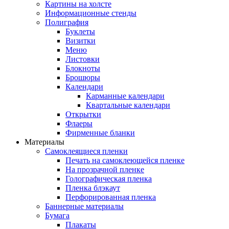
Картины на холсте
Информационные стенды
Полиграфия
Буклеты
Визитки
Меню
Листовки
Блокноты
Брошюры
Календари
Карманные календари
Квартальные календари
Открытки
Флаеры
Фирменные бланки
Материалы
Самоклеящиеся пленки
Печать на самоклеющейся пленке
На прозрачной пленке
Голографическая пленка
Пленка блэкаут
Перфорированная пленка
Баннерные материалы
Бумага
Плакаты