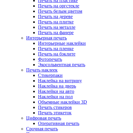
Печать на пластике
Печать на оргстекле
Печать белым цветом
Печать на дереве
Печать на плитке
Печать на металле
Печать на фанере
Интерьерная печать
Интерьерные наклейки
Печать на пленке
Печать на бэклите
Фотопечать
Экосольвентная печать
Печать наклеек
Стикерпаки
Наклейка на витрину
Наклейка на дверь
Наклейки на авто
Наклейки на пол
Объемные наклейки 3D
Печать стикеров
Печать этикеток
Цифровая печать
Оперативная печать
Срочная печать