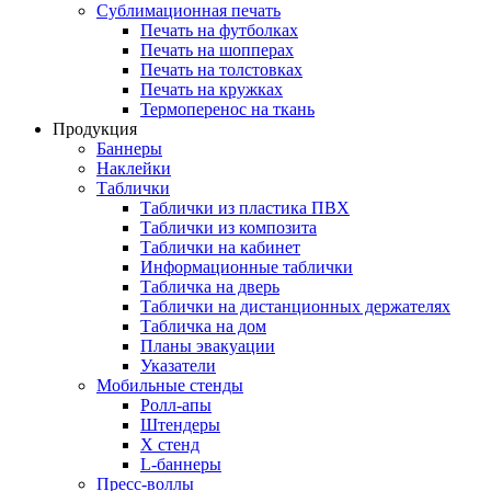
Сублимационная печать
Печать на футболках
Печать на шопперах
Печать на толстовках
Печать на кружках
Термоперенос на ткань
Продукция
Баннеры
Наклейки
Таблички
Таблички из пластика ПВХ
Таблички из композита
Таблички на кабинет
Информационные таблички
Табличка на дверь
Таблички на дистанционных держателях
Табличка на дом
Планы эвакуации
Указатели
Мобильные стенды
Ролл-апы
Штендеры
Х стенд
L-баннеры
Пресс-воллы