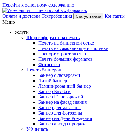
Перейти к основному содержанию
Оплата и доставка
Техтребования
Контакты
Статус заказа
Меню
Услуги
Широкоформатная печать
Печать на баннерной сетке
Печать на самоклеющейся пленке
Паспорт строительства
Печать больших форматов
Фотосетка
Печать баннеров
Баннер с люверсами
Литой баннер
Ламинированный баннер
Баннер Блэкбек
Баннер Г1 негорючий
Баннер на фасад здания
Баннер для магазина
Баннер для фотозоны
Баннер на День Рождения
Баннер аренда продажа
УФ-печать