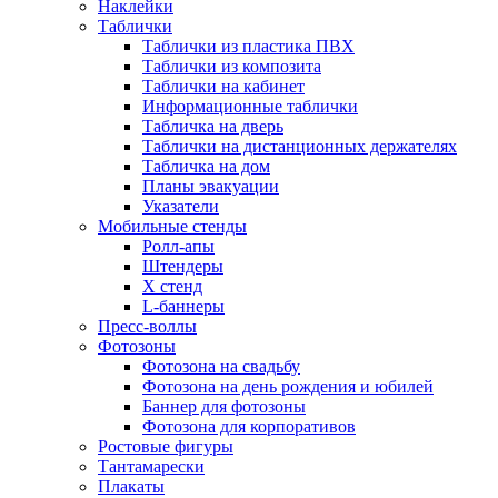
Наклейки
Таблички
Таблички из пластика ПВХ
Таблички из композита
Таблички на кабинет
Информационные таблички
Табличка на дверь
Таблички на дистанционных держателях
Табличка на дом
Планы эвакуации
Указатели
Мобильные стенды
Ролл-апы
Штендеры
Х стенд
L-баннеры
Пресс-воллы
Фотозоны
Фотозона на свадьбу
Фотозона на день рождения и юбилей
Баннер для фотозоны
Фотозона для корпоративов
Ростовые фигуры
Тантамарески
Плакаты