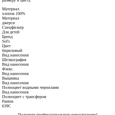
размеру и цвету.
Материал
хлопок 100%
Материал
джерси
Спецфильтр
Для детей
Бренд
Sol's
Цвет
бирюзовый
Вид нанесения
Шелкография
Вид нанесения
Флекс
Вид нанесения
Вышивка
Вид нанесения
Полноцвет водными чернилами
Вид нанесения
Полноцвет с трансфером
Panton
639C
Получите профессиональную консультацию!