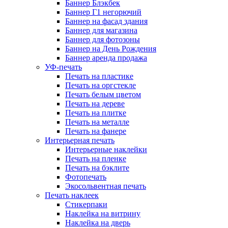
Баннер Блэкбек
Баннер Г1 негорючий
Баннер на фасад здания
Баннер для магазина
Баннер для фотозоны
Баннер на День Рождения
Баннер аренда продажа
УФ-печать
Печать на пластике
Печать на оргстекле
Печать белым цветом
Печать на дереве
Печать на плитке
Печать на металле
Печать на фанере
Интерьерная печать
Интерьерные наклейки
Печать на пленке
Печать на бэклите
Фотопечать
Экосольвентная печать
Печать наклеек
Стикерпаки
Наклейка на витрину
Наклейка на дверь