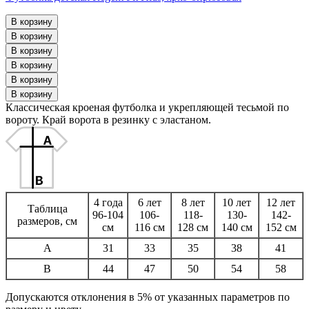
Классическая кроеная футболка и укрепляющей тесьмой по
вороту. Край ворота в резинку с эластаном.
4 года
6 лет
8 лет
10 лет
12 лет
Таблица
96-104
106-
118-
130-
142-
размеров, см
см
116 см
128 см
140 см
152 см
A
31
33
35
38
41
B
44
47
50
54
58
Допускаются отклонения в 5% от указанных параметров по