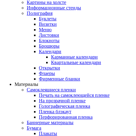
Картины на холсте
Информационные стенды
Полиграфия
Буклеты
Визитки
Меню
Листовки
Блокноты
Брошюры
Календари
Карманные календари
Квартальные календари
Открытки
Флаеры
Фирменные бланки
Материалы
Самоклеящиеся пленки
Печать на самоклеющейся пленке
На прозрачной пленке
Голографическая пленка
Пленка блэкаут
Перфорированная пленка
Баннерные материалы
Бумага
Плакаты