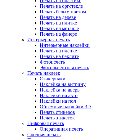
Печать на пластике
Печать на оргстекле
Печать белым цветом
Печать на дереве
Печать на плитке
Печать на металле
Печать на фанере
Интерьерная печать
Интерьерные наклейки
Печать на пленке
Печать на бэклите
Фотопечать
Экосольвентная печать
Печать наклеек
Стикерпаки
Наклейка на витрину
Наклейка на дверь
Наклейки на авто
Наклейки на пол
Объемные наклейки 3D
Печать стикеров
Печать этикеток
Цифровая печать
Оперативная печать
Срочная печать