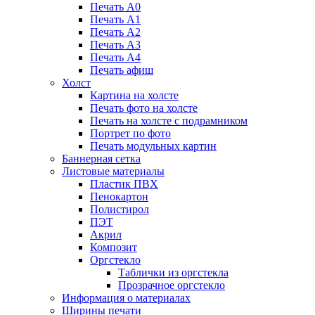
Печать А0
Печать А1
Печать А2
Печать А3
Печать А4
Печать афиш
Холст
Картина на холсте
Печать фото на холсте
Печать на холсте с подрамником
Портрет по фото
Печать модульных картин
Баннерная сетка
Листовые материалы
Пластик ПВХ
Пенокартон
Полистирол
ПЭТ
Акрил
Композит
Оргстекло
Таблички из оргстекла
Прозрачное оргстекло
Информация о материалах
Ширины печати