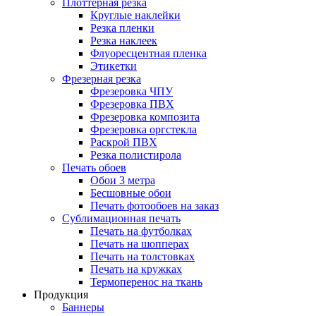
Плоттерная резка
Круглые наклейки
Резка пленки
Резка наклеек
Флуоресцентная пленка
Этикетки
Фрезерная резка
Фрезеровка ЧПУ
Фрезеровка ПВХ
Фрезеровка композита
Фрезеровка оргстекла
Раскрой ПВХ
Резка полистирола
Печать обоев
Обои 3 метра
Бесшовные обои
Печать фотообоев на заказ
Сублимационная печать
Печать на футболках
Печать на шопперах
Печать на толстовках
Печать на кружках
Термоперенос на ткань
Продукция
Баннеры