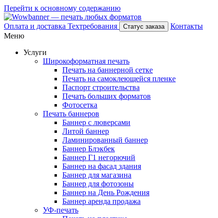
Перейти к основному содержанию
Оплата и доставка
Техтребования
Контакты
Статус заказа
Меню
Услуги
Широкоформатная печать
Печать на баннерной сетке
Печать на самоклеющейся пленке
Паспорт строительства
Печать больших форматов
Фотосетка
Печать баннеров
Баннер с люверсами
Литой баннер
Ламинированный баннер
Баннер Блэкбек
Баннер Г1 негорючий
Баннер на фасад здания
Баннер для магазина
Баннер для фотозоны
Баннер на День Рождения
Баннер аренда продажа
УФ-печать