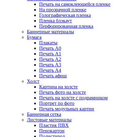
Печать на самоклеющейся пленке
На прозрачной пленке
Голографическая пленка
Пленка блэкаут
Перфорированная пленка
Баннерные материалы
Бумага
Плакаты
Печать А0
Печать А1
Печать А2
Печать А3
Печать А4
Печать афиш
Холст
Картина на холсте
Печать фото на холсте
Печать на холсте с подрамником
Портрет по фото
Печать модульных картин
Баннерная сетка
Листовые материалы
Пластик ПВХ
Пенокартон
Полистирол