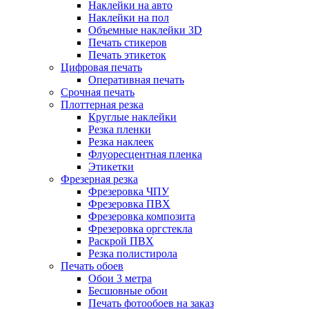
Наклейки на авто
Наклейки на пол
Объемные наклейки 3D
Печать стикеров
Печать этикеток
Цифровая печать
Оперативная печать
Срочная печать
Плоттерная резка
Круглые наклейки
Резка пленки
Резка наклеек
Флуоресцентная пленка
Этикетки
Фрезерная резка
Фрезеровка ЧПУ
Фрезеровка ПВХ
Фрезеровка композита
Фрезеровка оргстекла
Раскрой ПВХ
Резка полистирола
Печать обоев
Обои 3 метра
Бесшовные обои
Печать фотообоев на заказ