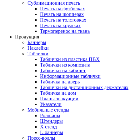
Сублимационная печать
Печать на футболках
Печать на шопперах
Печать на толстовках
Печать на кружках
Термоперенос на ткань
Продукция
Баннеры
Наклейки
Таблички
Таблички из пластика ПВХ
Таблички из композита
Таблички на кабинет
Информационные таблички
Табличка на дверь
Таблички на дистанционных держателях
Табличка на дом
Планы эвакуации
Указатели
Мобильные стенды
Ролл-апы
Штендеры
Х стенд
L-баннеры
Пресс-воллы