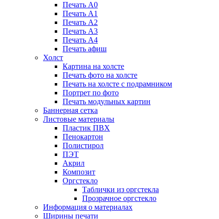
Печать А0
Печать А1
Печать А2
Печать А3
Печать А4
Печать афиш
Холст
Картина на холсте
Печать фото на холсте
Печать на холсте с подрамником
Портрет по фото
Печать модульных картин
Баннерная сетка
Листовые материалы
Пластик ПВХ
Пенокартон
Полистирол
ПЭТ
Акрил
Композит
Оргстекло
Таблички из оргстекла
Прозрачное оргстекло
Информация о материалах
Ширины печати