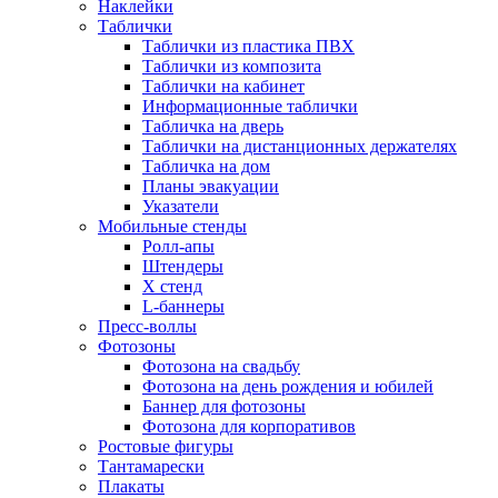
Наклейки
Таблички
Таблички из пластика ПВХ
Таблички из композита
Таблички на кабинет
Информационные таблички
Табличка на дверь
Таблички на дистанционных держателях
Табличка на дом
Планы эвакуации
Указатели
Мобильные стенды
Ролл-апы
Штендеры
Х стенд
L-баннеры
Пресс-воллы
Фотозоны
Фотозона на свадьбу
Фотозона на день рождения и юбилей
Баннер для фотозоны
Фотозона для корпоративов
Ростовые фигуры
Тантамарески
Плакаты