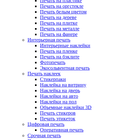
Печать на пластике
Печать на оргстекле
Печать белым цветом
Печать на дереве
Печать на плитке
Печать на металле
Печать на фанере
Интерьерная печать
Интерьерные наклейки
Печать на пленке
Печать на бэклите
Фотопечать
Экосольвентная печать
Печать наклеек
Стикерпаки
Наклейка на витрину
Наклейка на дверь
Наклейки на авто
Наклейки на пол
Объемные наклейки 3D
Печать стикеров
Печать этикеток
Цифровая печать
Оперативная печать
Срочная печать