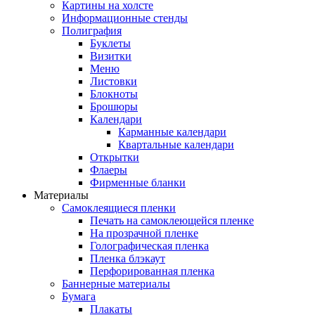
Картины на холсте
Информационные стенды
Полиграфия
Буклеты
Визитки
Меню
Листовки
Блокноты
Брошюры
Календари
Карманные календари
Квартальные календари
Открытки
Флаеры
Фирменные бланки
Материалы
Самоклеящиеся пленки
Печать на самоклеющейся пленке
На прозрачной пленке
Голографическая пленка
Пленка блэкаут
Перфорированная пленка
Баннерные материалы
Бумага
Плакаты