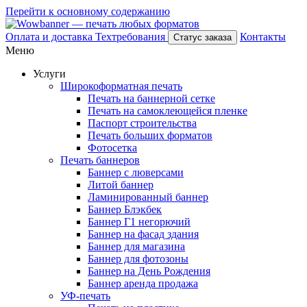
Перейти к основному содержанию
Оплата и доставка
Техтребования
Контакты
Статус заказа
Меню
Услуги
Широкоформатная печать
Печать на баннерной сетке
Печать на самоклеющейся пленке
Паспорт строительства
Печать больших форматов
Фотосетка
Печать баннеров
Баннер с люверсами
Литой баннер
Ламинированный баннер
Баннер Блэкбек
Баннер Г1 негорючий
Баннер на фасад здания
Баннер для магазина
Баннер для фотозоны
Баннер на День Рождения
Баннер аренда продажа
УФ-печать