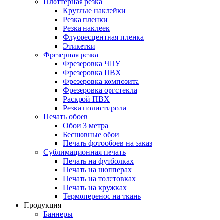
Плоттерная резка
Круглые наклейки
Резка пленки
Резка наклеек
Флуоресцентная пленка
Этикетки
Фрезерная резка
Фрезеровка ЧПУ
Фрезеровка ПВХ
Фрезеровка композита
Фрезеровка оргстекла
Раскрой ПВХ
Резка полистирола
Печать обоев
Обои 3 метра
Бесшовные обои
Печать фотообоев на заказ
Сублимационная печать
Печать на футболках
Печать на шопперах
Печать на толстовках
Печать на кружках
Термоперенос на ткань
Продукция
Баннеры