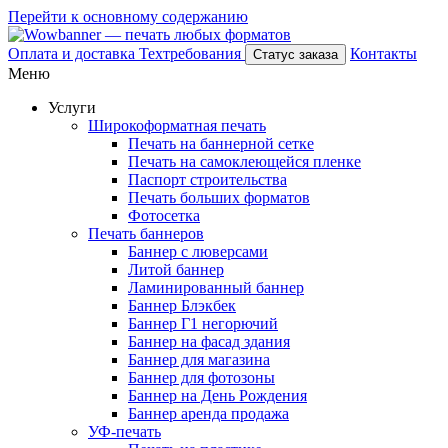
Перейти к основному содержанию
Оплата и доставка
Техтребования
Контакты
Статус заказа
Меню
Услуги
Широкоформатная печать
Печать на баннерной сетке
Печать на самоклеющейся пленке
Паспорт строительства
Печать больших форматов
Фотосетка
Печать баннеров
Баннер с люверсами
Литой баннер
Ламинированный баннер
Баннер Блэкбек
Баннер Г1 негорючий
Баннер на фасад здания
Баннер для магазина
Баннер для фотозоны
Баннер на День Рождения
Баннер аренда продажа
УФ-печать