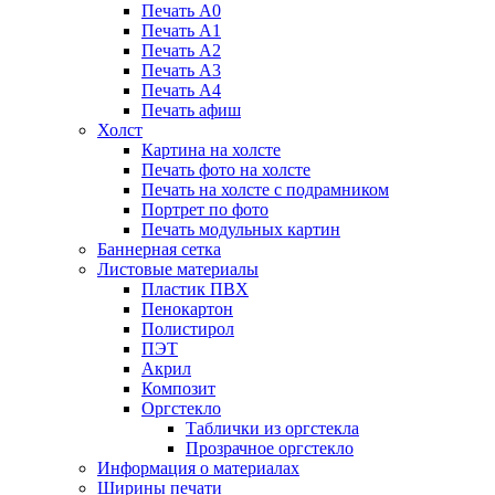
Печать А0
Печать А1
Печать А2
Печать А3
Печать А4
Печать афиш
Холст
Картина на холсте
Печать фото на холсте
Печать на холсте с подрамником
Портрет по фото
Печать модульных картин
Баннерная сетка
Листовые материалы
Пластик ПВХ
Пенокартон
Полистирол
ПЭТ
Акрил
Композит
Оргстекло
Таблички из оргстекла
Прозрачное оргстекло
Информация о материалах
Ширины печати