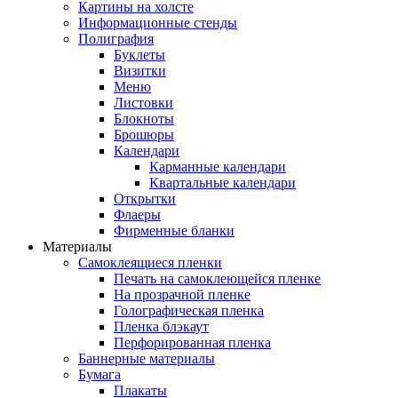
Картины на холсте
Информационные стенды
Полиграфия
Буклеты
Визитки
Меню
Листовки
Блокноты
Брошюры
Календари
Карманные календари
Квартальные календари
Открытки
Флаеры
Фирменные бланки
Материалы
Самоклеящиеся пленки
Печать на самоклеющейся пленке
На прозрачной пленке
Голографическая пленка
Пленка блэкаут
Перфорированная пленка
Баннерные материалы
Бумага
Плакаты