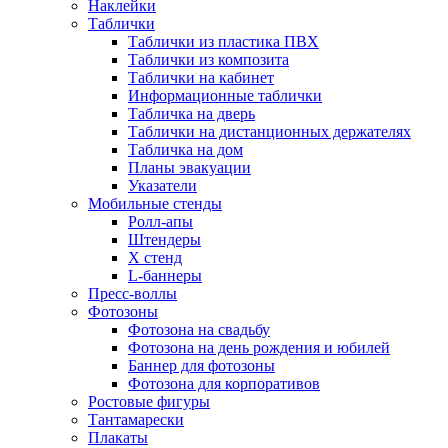
Наклейки
Таблички
Таблички из пластика ПВХ
Таблички из композита
Таблички на кабинет
Информационные таблички
Табличка на дверь
Таблички на дистанционных держателях
Табличка на дом
Планы эвакуации
Указатели
Мобильные стенды
Ролл-апы
Штендеры
Х стенд
L-баннеры
Пресс-воллы
Фотозоны
Фотозона на свадьбу
Фотозона на день рождения и юбилей
Баннер для фотозоны
Фотозона для корпоративов
Ростовые фигуры
Тантамарески
Плакаты