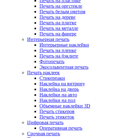
Печать на пластике
Печать на оргстекле
Печать белым цветом
Печать на дереве
Печать на плитке
Печать на металле
Печать на фанере
Интерьерная печать
Интерьерные наклейки
Печать на пленке
Печать на бэклите
Фотопечать
Экосольвентная печать
Печать наклеек
Стикерпаки
Наклейка на витрину
Наклейка на дверь
Наклейки на авто
Наклейки на пол
Объемные наклейки 3D
Печать стикеров
Печать этикеток
Цифровая печать
Оперативная печать
Срочная печать