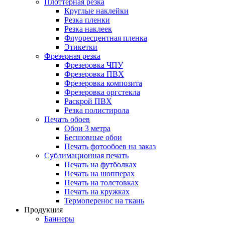
Плоттерная резка
Круглые наклейки
Резка пленки
Резка наклеек
Флуоресцентная пленка
Этикетки
Фрезерная резка
Фрезеровка ЧПУ
Фрезеровка ПВХ
Фрезеровка композита
Фрезеровка оргстекла
Раскрой ПВХ
Резка полистирола
Печать обоев
Обои 3 метра
Бесшовные обои
Печать фотообоев на заказ
Сублимационная печать
Печать на футболках
Печать на шопперах
Печать на толстовках
Печать на кружках
Термоперенос на ткань
Продукция
Баннеры